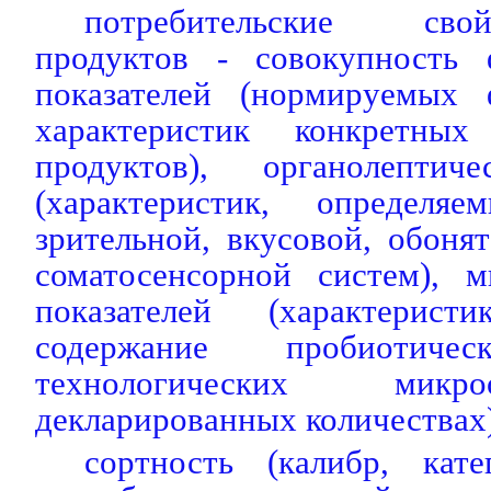
потребительские св
продуктов - совокупность 
показателей (нормируемых 
характеристик конкретны
продуктов), органолептиче
(характеристик, определ
зрительной, вкусовой, обонят
соматосенсорной систем), м
показателей (характерист
содержание пробиотич
технологических микр
декларированных количествах
сортность (калибр, кат