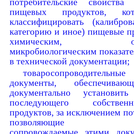
потребительские свойства
пищевых продуктов, кот
классифицировать (калибров
категорию и иное) пищевые п
химическим, органо
микробиологическим показат
в технической документации;
товаросопроводитель
документы, обеспечиваю
документально установит
последующего собстве
продуктов, за исключением по
позволяющие идент
сопровождаемые этими док