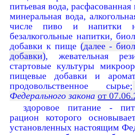
питьевая вода, расфасованная 
минеральная вода, алкогольна
числе пиво и напитки н
безалкогольные напитки, био
добавки к пище
(далее - био
добавки)
, жевательная рез
стартовые культуры микроор
пищевые добавки и аромат
продовольственное сырье;
Федерального закона
от 07.06
здоровое питание - пит
рацион которого основывае
установленных настоящим Фе