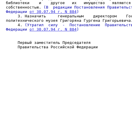
библиотеки    и    другое   их   имущество   являются 
собственностью.
 (В  редакции Постановления Правительст
Федерации 
от 30.07.94 г. N 884
)
     3. Назначить     генеральным    директором    Гос
     4. 
(Утратил  силу  -  Постановление  Правительств
Федерации 
от 30.07.94 г. N 884
)
     Правительства Российской Федерации               