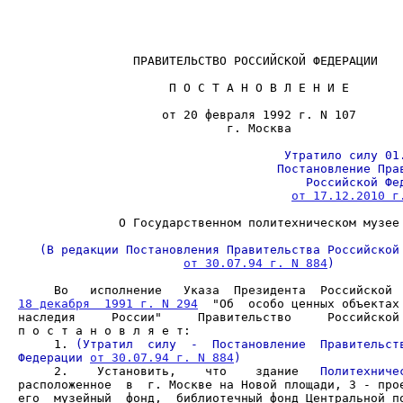
                ПРАВИТЕЛЬСТВО РОССИЙСКОЙ ФЕДЕРАЦИИ

                     П О С Т А Н О В Л Е Н И Е

                             г. Москва

от 17.12.2010 г
от 30.07.94 г. N 884
     Во   исполнение   Указа  Президента  Российской 
18 декабря  1991 г. N 294
  "Об  особо ценных объектах 
наследия     России"     Правительство     Российской 
     1. 
(Утратил  силу  -  Постановление  Правительств
Федерации 
от 30.07.94 г. N 884
)
     2.    Установить,    что    здание   
Политехниче
расположенное  в  г. Москве на Новой площади, 3 - прое
его  музейный  фонд,  библиотечный фонд Центральной по