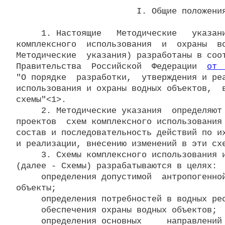
                        I. Общие положения
     1. Настоящие   Методические   указани
комплексного  использования  и  охраны  во
Методические  указания) разработаны в соот
Правительства  Российской  Федерации  
от 
"О порядке  разработки,  утверждения и реа
использования и охраны водных объектов,  в
схемы"<1>.

     2. Методические указания  определяют 
проектов  схем комплексного использования 
состав и последовательность действий по их
и реализации, внесению изменений в эти схе
     3. Схемы комплексного использования и
(далее - Схемы) разрабатываются в целях:

     определения допустимой  антропогенной
объекты;

     определения потребностей в водных рес
     обеспечения охраны водных объектов;

     определения основных     направлений 