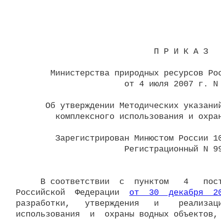
                            П Р И К А З

       Министерства природных ресурсов Рос
                      от 4 июля 2007 г. N 
      Об утверждении Методических указаний
        комплексного использования и охран
        Зарегистрирован Минюстом России 10
                      Регистрационный N 99
     В соответствии  с  пунктом   4   пост
Российской  Федерации  
от  30  декабря  2
разработки,   утверждения   и    реализаци
использования  и  охраны водных объектов, 