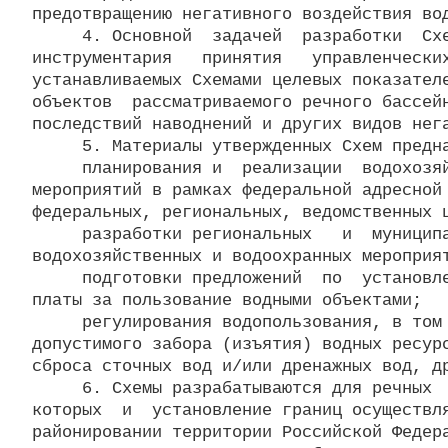
предотвращению негативного воздействия вод
     4. Основной  задачей  разработки  Схе
инструментария   принятия   управленческих
устанавливаемых Схемами целевых показателе
объектов  рассматриваемого речного бассейн
последствий наводнений и других видов нега
     5. Материалы утвержденных Схем предна
     планирования и  реализации  водохозяй
мероприятий в рамках федеральной адресной 
федеральных, региональных, ведомственных ц
     разработки региональных   и  муниципа
водохозяйственных и водоохранных мероприят
     подготовки предложений  по  установле
платы за пользование водными объектами;

     регулирования водопользования, в том 
допустимого забора (изъятия) водных ресурс
сброса сточных вод и/или дренажных вод, др
     6. Схемы разрабатываются для речных  
которых  и  установление границ осуществля
районировании территории Российской Федера