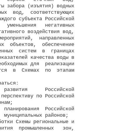
ы забора (изъятия) водных

ых  вод,  соответствующих

ждого субъекта Российской

  уменьшения   негативных

ативного воздействия вод,

ероприятий,  направленных

х  объектов,  обеспечение

нных  систем  в  границах

казателей качества воды в

обходимых для  реализации

ся  в  Схемах  по  этапам

аться:

 развития      Российской

перспективу по Российской

нам;

 планирования  Российской

 муниципальных районов;

отки Схемы региональные и

ития  промышленных   зон,
