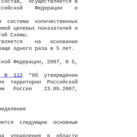
состав,  осуществляется в

сийской    Федерации    о

  система  количественных

мой целевых показателей и

ий Схемы.

вляется    на   основании

аще одного раза в 5 лет.

кой Федерации, 2007, N 5,

  N  112
  "Об  утверждении

я  территории  Российской

м   России    23.05.2007,

еделения

ются  следующие  основные

а  управления  в  области
