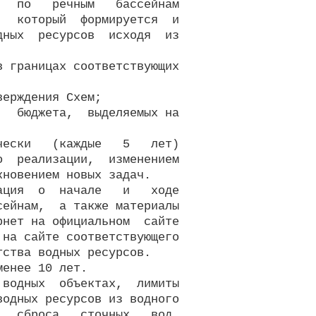
  по   речным   бассейнам

  который  формируется  и

ных  ресурсов  исходя  из

 границах соответствующих

ерждения Схем;

  бюджета,  выделяемых на

ески   (каждые   5   лет)

  реализации,  изменением

новением новых задач.

ция  о  начале   и   ходе

ейнам,  а также материалы

нет на официальном  сайте

на сайте соответствующего

ства водных ресурсов.

енее 10 лет.

водных  объектах,  лимиты

одных ресурсов из водного

  сброса   сточных   вод,
