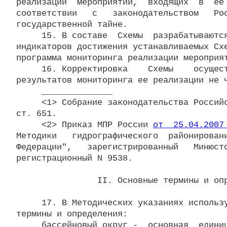
реализации  мероприятий,  входящих  в  ее 
соответствии   с   законодательством   Рос
государственной тайне.

     15. В составе  Схемы  разрабатываются
индикаторов достижения устанавливаемых Схе
программа мониторинга реализации мероприят
     16. Корректировка    Схемы    осущест
результатов мониторинга ее реализации не ч
     ______________

     <1> Собрание законодательства Российс
ст. 651.

     <2> Приказ МПР России 
от  25.04.2007
Методики   гидрографического  районировани
Федерации",   зарегистрированный   Минюсто
регистрационный N 9538.

                II. Основные термины и опр
     17. В Методических указаниях использу
термины и определения:

     бассейновый округ -  основная  единиц