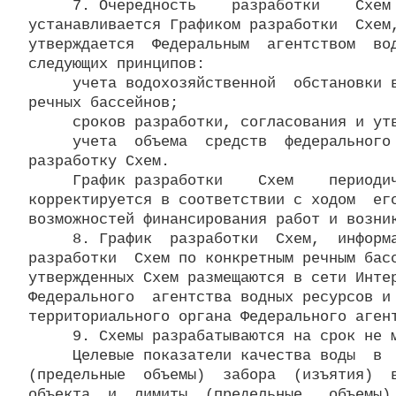
     7. Очередность    разработки    Схем 
устанавливается Графиком разработки  Схем,
утверждается  Федеральным  агентством  вод
следующих принципов:

     учета водохозяйственной  обстановки в
речных бассейнов;

     сроков разработки, согласования и утв
     учета  объема  средств  федерального 
разработку Схем.

     График разработки    Схем    периодич
корректируется в соответствии с ходом  его
возможностей финансирования работ и возник
     8. График  разработки  Схем,  информа
разработки  Схем по конкретным речным басс
утвержденных Схем размещаются в сети Интер
Федерального  агентства водных ресурсов и 
территориального органа Федерального агент
     9. Схемы разрабатываются на срок не м
     Целевые показатели качества воды  в  
(предельные  объемы)  забора  (изъятия)  в
объекта  и  лимиты  (предельные   объемы) 