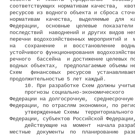
соответствующих нормативам качества,  квот
ресурсов из водного объекта и сброса сточн
нормативам  качества,  выделяемые  для  ка
Федерации,  основные  целевые  показатели 
последствий  наводнений и других видов нег
перечни водохозяйственных мероприятий и  м
на   сохранение   и  восстановление  водны
устойчивого функционирования водохозяйстве
речного  бассейна  и достижение целевых по
водных объектах,  предполагаемые объемы не
Схем   финансовых  ресурсов  устанавливают
продолжительностью 5 лет каждый.

     10. При разработке Схем должны учитыв
     прогнозы социально-экономического    
Федерации на долгосрочную,  среднесрочную 
Федерации, по отраслям экономики, по регио
     утвержденные Схемы  территориального 
Федерации, субъектов Российской Федерации,
     действующие на  момент  начала разраб
местные  документы  по  планированию  разв