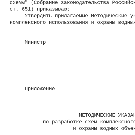
схемы" (Собрание законодательства Российск
ст. 651) приказываю:

     Утвердить прилагаемые Методические ук
комплексного использования и охраны водных
     Министр                              
                           ____________

     Приложение

                       МЕТОДИЧЕСКИЕ УКАЗАН
           по разработке схем комплексного
                     и охраны водных объек