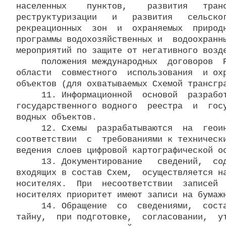
населенных    пунктов,    развития   транс
реструктуризации   и   развития   сельског
рекреационных  зон  и  охраняемых  природн
программы водохозяйственных и  водоохранны
мероприятий по защите от негативного возде
     положения международных  договоров  Р
области  совместного  использования  и охр
объектов (для охватываемых Схемой трансгра
     11. Информационной  основой  разработ
государственного водного  реестра  и  госу
водных объектов.

     12. Схемы  разрабатываются  на  геоин
соответствии  с  требованиями к технически
ведения слоев цифровой картографической ос
     13. Документирование   сведений,  сод
входящих в состав Схем,  осуществляется на
носителях.  При  несоответствии  записей  
носителях приоритет имеют записи на бумажн
     14. Обращение  со  сведениями,  соста
тайну,  при подготовке,  согласовании,  ут