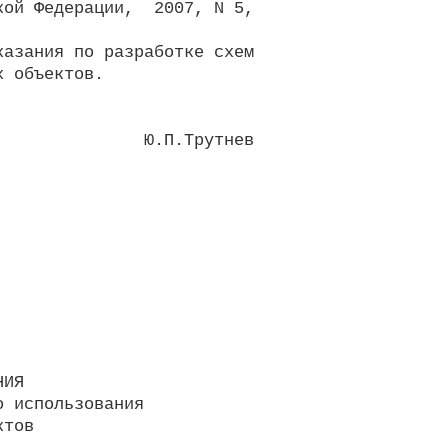
ой Федерации,  2007, N 5,

азания по разработке схем

 объектов.

              Ю.П.Трутнев

ИЯ

 использования

тов
