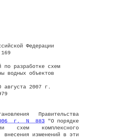
сийской Федерации

169

 по разработке схем

ы водных объектов

 августа 2007 г.

79

ановления   Правительства

006  г.  N  883
 "О порядке

и    схем    комплексного

 внесения изменений в эти
