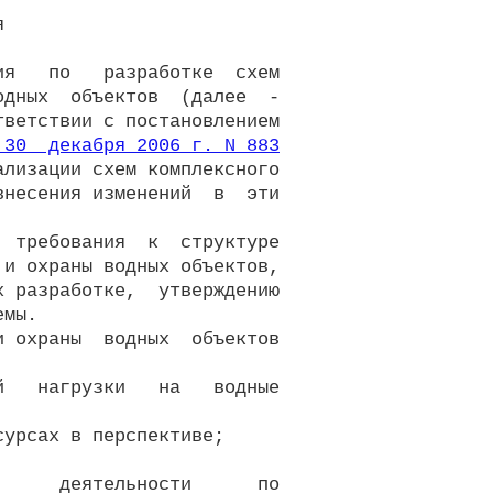


я   по   разработке  схем

дных  объектов  (далее  -

ветствии с постановлением

 30  декабря 2006 г. N 883
лизации схем комплексного

несения изменений  в  эти

 требования  к  структуре

и охраны водных объектов,

 разработке,  утверждению

мы.

 охраны  водных  объектов

   нагрузки   на   водные

урсах в перспективе;

     деятельности      по
