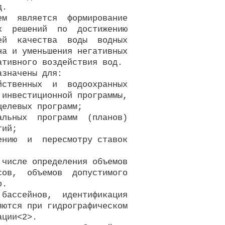
.

м  является  формирование

  решений  по  достижению

й  качества  воды  водных

а и уменьшения негативных

тивного воздействия вод.

значены для:

ственных  и  водоохранных

инвестиционной программы,

елевых программ;

льных  программ  (планов)

ий;

нию  и  пересмотру ставок

числе определения объемов

ов,  объемов  допустимого

.

бассейнов,  идентификация

ются при гидрографическом

ции<2>.
