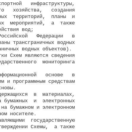
портной   инфраструктуры,

о   хозяйства,   создания

ых  территорий,  планы  и

х  мероприятий,  а  также

йствия вод;

оссийской   Федерации   в

аны трансграничных водных

ничных водных объектов).

ки Схем являются сведения

дарственного  мониторинга

формационной   основе   в

м и программным средствам

новы.

ержащихся  в  материалах,

 бумажных  и  электронных

на бумажном и электронном

ом носителе.

вляющими  государственную

верждении Схемы,  а также
