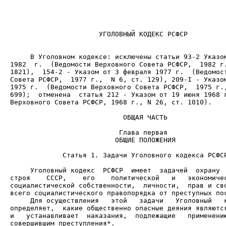
                      УГОЛОВНЫЙ КОДЕКС РСФСР

     В Уголовном кодексе: исключены статьи 93-2 Указом
1982  г.  (Ведомости Верховного Совета РСФСР,  1982 г.
1821),  154-2 - Указом от 3 февраля 1977 г.  (Ведомост
Совета РСФСР,  1977 г.,  N 6, ст. 129), 209-I - Указом
1975 г.  (Ведомости Верховного Совета РСФСР,  1975 г.,
699);  отменена  статья 212 - Указом от 19 июня 1968 г
Верховного Совета РСФСР, 1968 г., N 26, ст. 1010).

                            ОБЩАЯ ЧАСТЬ

                          ОБЩИЕ ПОЛОЖЕНИЯ

             Статья 1. Задачи Уголовного кодекса РСФСР
     Уголовный кодекс  РСФСР  имеет  задачей  охрану  
строя    СССР,    его    политической   и   экономичес
социалистической собственности,  личности,  прав и сво
     Для осуществления   этой   задачи   Уголовный   к
определяет,  какие общественно опасные деяния являются
и   устанавливает  наказания,  подлежащие   применению
совершившим преступления*.
