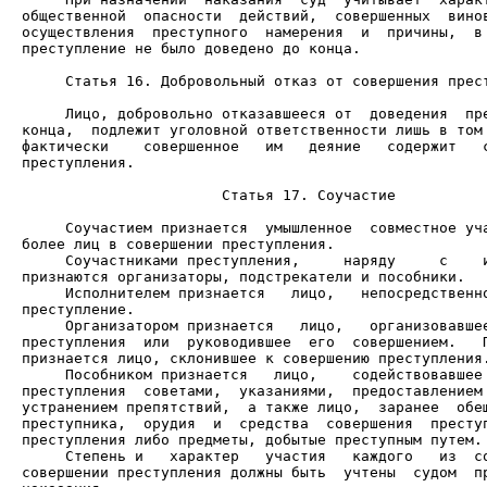
общественной  опасности  действий,  совершенных  винов
осуществления  преступного  намерения  и  причины,  в 
преступление не было доведено до конца.

     Статья 16. Добровольный отказ от совершения прест
     Лицо, добровольно отказавшееся от  доведения  пре
конца,  подлежит уголовной ответственности лишь в том 
фактически    совершенное   им   деяние   содержит   с
преступления.

                       Статья 17. Соучастие

     Соучастием признается  умышленное  совместное уча
     Соучастниками преступления,     наряду     с    и
     Исполнителем признается   лицо,   непосредственно
     Организатором признается   лицо,   организовавшее
преступления  или  руководившее  его  совершением.   П
     Пособником признается   лицо,    содействовавшее 
преступления  советами,  указаниями,  предоставлением 
устранением препятствий,  а также лицо,  заранее  обещ
преступника,  орудия  и  средства  совершения  преступ
     Степень и   характер   участия   каждого   из  со
совершении преступления должны быть  учтены  судом  пр