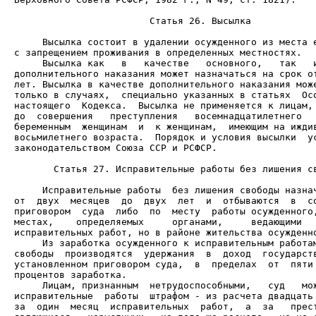
                        Статья 26. Высылка

     Высылка состоит в удалении осужденного из места е
     Высылка как   в   качестве   основного,   так   и
дополнительного наказания может назначаться на срок от
лет. Высылка в качестве дополнительного наказания може
только в случаях,  специально указанных в статьях  Осо
настоящего  Кодекса.  Высылка не применяется к лицам, 
до  совершения   преступления   восемнадцатилетнего   
беременным  женщинам  и  к женщинам,  имеющим на иждив
восьмилетнего возраста.  Порядок и условия высылки  ус
законодательством Союза ССР и РСФСР.

       Статья 27. Исправительные работы без лишения св
     Исправительные работы  без лишения свободы назнач
от  двух  месяцев  до  двух  лет  и  отбываются  в  со
приговором  суда  либо  по  месту  работы осужденного,
местах,    определяемых     органами,     ведающими   
     Из заработка осужденного к исправительным работам
свободы  производятся  удержания  в  доход  государств
установленном приговором суда,  в  пределах  от  пяти 
     Лицам, признанным  нетрудоспособными,   суд   мож
исправительные  работы  штрафом - из расчета двадцать 
за  один  месяц  исправительных  работ,  а  за   прест