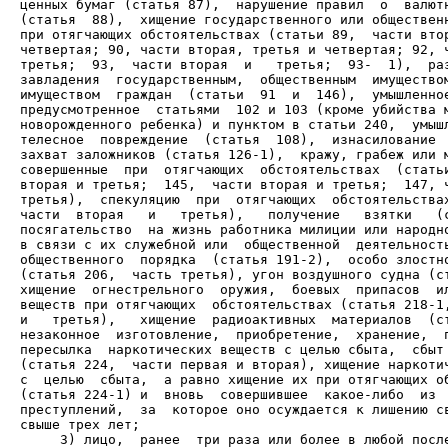
ценных бумаг (статья 87),  нарушение правил  о  валютн
(статья  88),  хищение государственного или общественн
при отягчающих обстоятельствах (статьи 89,  части втор
четвертая; 90, части вторая, третья и четвертая; 92, ч
третья;  93,  части вторая  и   третья;  93-  1),  раз
завладения  государственным,  общественным  имуществом
имуществом  граждан  (статьи  91  и  146),  умышленное
предусмотренное  статьями  102 и 103 (кроме убийства м
новорожденного ребенка) и пунктом в статьи 240,  умышл
телесное  повреждение  (статья  108),  изнасилование  
захват заложников (статья 126-1),  кражу, грабеж или м
совершенные  при  отягчающих  обстоятельствах  (статьи
вторая и третья;  145,  части вторая и третья;  147, ч
третья),  спекуляцию  при  отягчающих  обстоятельствах
части  вторая   и   третья),   получение   взятки   (с
посягательство  на жизнь работника милиции или народно
в связи с их служебной или  общественной  деятельность
общественного  порядка  (статья 191-2),  особо злостно
(статья 206,  часть третья), угон воздушного судна (ст
хищение  огнестрельного  оружия,  боевых  припасов  ил
веществ при отягчающих  обстоятельствах (статья 218-1,
и   третья),   хищение  радиоактивных  материалов  (ст
незаконное  изготовление,  приобретение,  хранение,  п
пересылка  наркотических веществ с целью сбыта,  сбыт 
(статья 224,  части первая и вторая), хищение наркотич
с  целью  сбыта,  а равно хищение их при отягчающих об
(статья 224-1) и  вновь  совершившее  какое-либо  из  
преступлений,  за  которое оно осуждается к лишению св
     3) лицо,  ранее  три раза или более в любой после