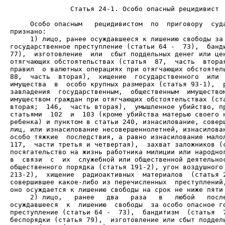
               Статья 24-1. Особо опасный рецидивист

     Особо опасным   рецидивистом  по  приговору  суда
     1) лицо, ранее осуждавшееся к лишению свободы за 
государственное преступление (статьи 64 -  73),  банди
77),  изготовление  или  сбыт поддельных денег или цен
отягчающих обстоятельствах (статья  87,  часть  вторая
правил  о валютных операциях при отягчающих обстоятель
88,  часть  вторая),  хищение  государственного  или  
имущества  в  особо крупных размерах (статья 93-1),  р
завладения  государственным,  общественным  имуществом
имуществом граждан при отягчающих обстоятельствах (ста
вторая;  146,  часть вторая),  умышленное убийство, пр
статьями  102  и  103 (кроме убийства матерью своего н
ребенка) и пунктом в статьи 240, изнасилование, соверш
лиц, или изнасилование несовершеннолетней, изнасилован
особо тяжкие  последствия, а равно изнасилование малол
117,  части третья и четвертая),  захват заложников (с
посягательство на жизнь работника милиции или народног
в  связи  с  их  служебной или общественной деятельнос
общественного порядка (статья 191-2), угон воздушного 
213-2),  хищение  радиоактивных  материалов  (статья 2
совершившее какое-либо из перечисленных  преступлений,
     2) лицо,   ранее   два   раза   в   любой   после
осуждавшееся  к  лишению  свободы  за особо опасное го
преступление (статьи 64 -  73),  бандитизм  (статья  7
беспорядки (статья 79),  изготовление или сбыт поддель