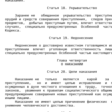
наказания.

                     Статья 18. Укрывательство

     Заранее не   обещанное  укрывательство  преступни
орудий и средств совершения преступления,  следов прес
предметов,  добытых преступным путем, влечет ответстве
случаях,  специально предусмотренных  Особенной  часть
Кодекса.

                      Статья 19. Недонесение

     Недонесение о достоверно известном готовящемся ил
преступлении  влечет  уголовную  ответственность  лишь
специально предусмотренных Особенной частью настоящего
                            О НАКАЗАНИИ

                     Статья 20. Цели наказания

     Наказание не   только   является    карой    за  
преступление,   но  и  имеет  целью  исправление  и  п
осужденных в духе честного отношения к  труду,  точног
законов,  уважения к правилам социалистического общежи
предупреждение совершения новых преступлений как осужд
     Наказание не имеет целью причинение физических  с
унижение человеческого достоинства.
