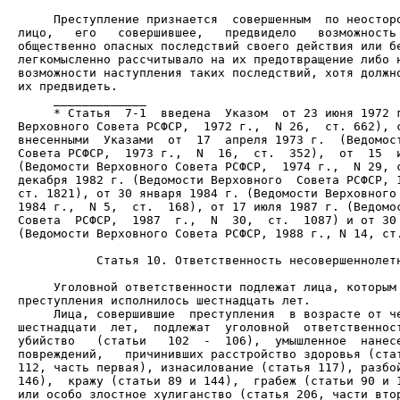
     Преступление признается  совершенным  по неосторо
лицо,   его   совершившее,   предвидело   возможность 
общественно опасных последствий своего действия или бе
легкомысленно рассчитывало на их предотвращение либо н
возможности наступления таких последствий, хотя должно
     * Статья  7-1  введена  Указом  от 23 июня 1972 г
Верховного Совета РСФСР,  1972 г.,  N 26,  ст. 662), с
внесенными  Указами  от  17  апреля 1973 г.  (Ведомост
Совета РСФСР,  1973 г.,  N  16,  ст.  352),  от  15  и
(Ведомости Верховного Совета РСФСР,  1974 г.,  N 29, с
декабря 1982 г. (Ведомости Верховного  Совета РСФСР, 1
ст. 1821), от 30 января 1984 г. (Ведомости Верховного 
1984 г.,  N 5,  ст.  168), от 17 июля 1987 г. (Ведомос
Совета  РСФСР,  1987  г.,  N  30,  ст.  1087) и от 30 
(Ведомости Верховного Совета РСФСР, 1988 г., N 14, ст.
           Статья 10. Ответственность несовершеннолетн
     Уголовной ответственности подлежат лица, которым 
     Лица, совершившие  преступления  в возрасте от че
шестнадцати  лет,  подлежат  уголовной  ответственност
убийство   (статьи   102  -  106),  умышленное  нанесе
повреждений,   причинивших расстройство здоровья (стат
112, часть первая), изнасилование (статья 117), разбой
146),  кражу (статьи 89 и 144),  грабеж (статьи 90 и 1
или особо злостное хулиганство (статья 206, части втор