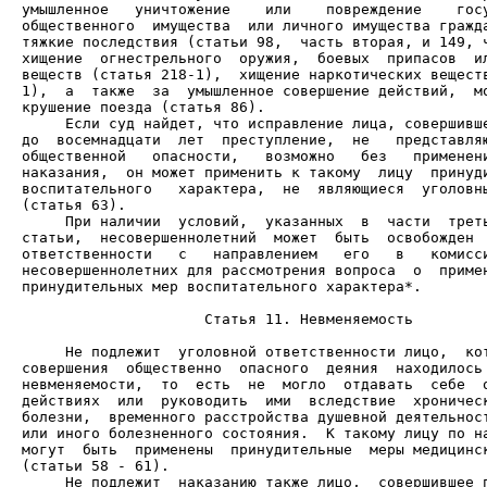
умышленное   уничтожение    или    повреждение    госу
общественного  имущества  или личного имущества гражда
тяжкие последствия (статьи 98,  часть вторая, и 149, ч
хищение  огнестрельного  оружия,  боевых  припасов  ил
веществ (статья 218-1),  хищение наркотических веществ
1),  а  также  за  умышленное совершение действий,  мо
     Если суд найдет, что исправление лица, совершивше
до  восемнадцати  лет  преступление,  не   представляю
общественной   опасности,   возможно   без   применени
наказания,  он может применить к такому  лицу  принуди
воспитательного   характера,  не  являющиеся  уголовны
     При наличии  условий,  указанных  в  части  треть
статьи,  несовершеннолетний  может  быть  освобожден  
ответственности   с   направлением   его   в   комисси
несовершеннолетних для рассмотрения вопроса  о  примен
принудительных мер воспитательного характера*.

                     Статья 11. Невменяемость

     Не подлежит  уголовной ответственности лицо,  кот
совершения  общественно  опасного  деяния  находилось 
невменяемости,  то  есть  не  могло  отдавать  себе  о
действиях  или  руководить  ими  вследствие  хроническ
болезни,  временного расстройства душевной деятельност
или иного болезненного состояния.  К такому лицу по на
могут  быть  применены  принудительные  меры медицинск
     Не подлежит  наказанию также лицо,  совершившее п