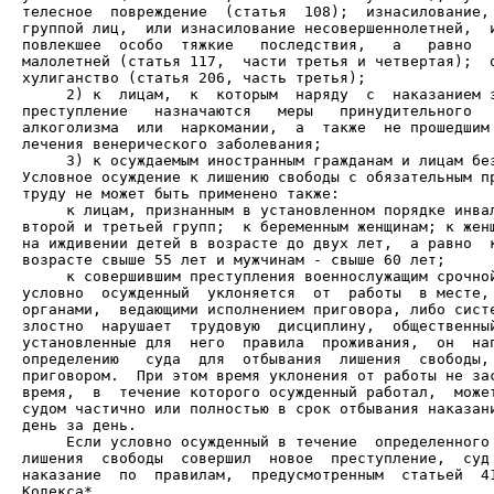
телесное  повреждение  (статья  108);  изнасилование, 
группой лиц,  или изнасилование несовершеннолетней,  и
повлекшее  особо  тяжкие   последствия,   а   равно   
малолетней (статья 117,  части третья и четвертая);  о
     2) к  лицам,  к  которым  наряду  с  наказанием з
преступление   назначаются   меры   принудительного   
алкоголизма  или  наркомании,  а  также  не прошедшим 
     3) к осуждаемым иностранным гражданам и лицам без
Условное осуждение к лишению свободы с обязательным пр
     к лицам, признанным в установленном порядке инвал
второй и третьей групп;  к беременным женщинам; к женщ
на иждивении детей в возрасте до двух лет,  а равно  к
     к совершившим преступления военнослужащим срочной
условно  осужденный  уклоняется  от  работы  в месте, 
органами,  ведающими исполнением приговора, либо систе
злостно  нарушает  трудовую  дисциплину,  общественный
установленные для  него  правила  проживания,  он  нап
определению   суда  для  отбывания  лишения  свободы, 
приговором.  При этом время уклонения от работы не зас
время,  в  течение которого осужденный работал,  может
судом частично или полностью в срок отбывания наказани
     Если условно осужденный в течение  определенного 
лишения  свободы  совершил  новое  преступление,  суд 
наказание  по  правилам,  предусмотренным  статьей  41