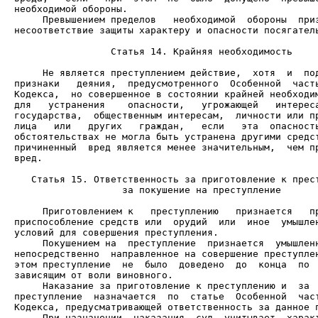
     Превышением пределов   необходимой  обороны  приз
несоответствие защиты характеру и опасности посягатель
                 Статья 14. Крайняя необходимость

     Не является преступлением действие,  хотя  и  под
признаки   деяния,  предусмотренного  Особенной  часть
Кодекса,  но совершенное в состоянии крайней необходим
для   устранения    опасности,   угрожающей   интереса
государства,  общественным интересам,  личности или пр
лица   или   других   граждан,   если   эта  опасность
обстоятельствах не могла быть устранена другими средст
причиненный  вред является менее значительным,  чем пр
вред.

                   за покушение на преступление

     Приготовлением к   преступлению   признается   пр
приспособление средств или  орудий  или  иное  умышлен
     Покушением на  преступление  признается  умышленн
непосредственно  направленное на совершение преступлен
этом преступление  не  было  доведено  до  конца  по  
     Наказание за приготовление к преступлению и  за  
преступление  назначается  по  статье  Особенной  част
     При назначении  наказания  суд  учитывает  характ