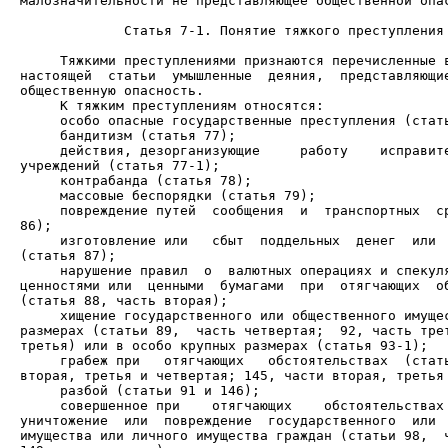
малозначительности не представляющее общественной опас
             Статья 7-1. Понятие тяжкого преступления

     Тяжкими преступлениями признаются перечисленные в
настоящей  статьи  умышленные  деяния,  представляющие
     действия, дезорганизующие     работу    исправите
     повреждение путей  сообщения  и  транспортных  ср
     изготовление или   сбыт  поддельных  денег  или  
     нарушение правил  о  валютных операциях и спекуля
ценностями или  ценными  бумагами  при  отягчающих  об
     хищение государственного или общественного имущес
размерах (статьи 89,  часть четвертая;  92, часть трет
     грабеж при   отягчающих   обстоятельствах  (стать
     совершенное при    отягчающих    обстоятельствах 
уничтожение  или  повреждение  государственного  или  
имущества или личного имущества граждан (статьи 98,  ч