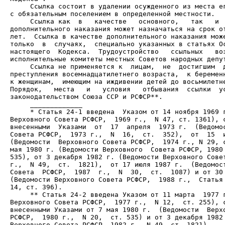
     Ссылка состоит в удалении осужденного из места ег
     Ссылка как  в   качестве   основного,   так   и  
дополнительного наказания может назначаться на срок от
лет.  Ссылка в качестве дополнительного наказания може
только  в  случаях,  специально указанных в статьях Ос
настоящего  Кодекса.  Трудоустройство   ссыльных   воз
     Ссылка не применяется к  лицам,  не  достигшим  д
преступления восемнадцатилетнего возраста,  к беременн
к женщинам,  имеющим на иждивении детей до восьмилетне
Порядок,   места   и   условия   отбывания  ссылки  ус
     * Статья 24-1 введена  Указом от 14 ноября 1969 г
Верховного Совета РСФСР,  1969 г.,  N 47, ст. 1361), с
внесенными  Указами  от  17  апреля  1973 г.  (Ведомос
Совета РСФСР,  1973 г.,  N  16,  ст.  352),  от  15  и
(Ведомости  Верховного Совета РСФСР,  1974 г., N 29, с
мая 1980 г. (Ведомости Верховного  Совета РСФСР, 1980 
535), от 3 декабря 1982 г. (Ведомости Верховного Совет
г.,  N 49,  ст.  1821),  от 17 июля 1987 г.  (Ведомост
Совета  РСФСР,  1987  г.,  N  30,  ст.  1087) и от 30 
(Ведомости Верховного Совета РСФСР,  1988 г.,  Статья 
     ** Статья 24-2 введена Указом от 11 марта  1977 г
Верховного Совета РСФСР,  1977 г.,  N 12,  ст. 255), с
внесенными Указами от 7 мая 1980 г.  (Ведомости  Верхо
РСФСР,  1980 г.,  N 20,  ст. 535) и от 3 декабря 1982 
Верховного Совета РСФСР, 1982 г., N 49, ст. 1821).
