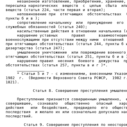
     незаконное изготовление, приобретение, хранение, 
пересылка наркотических  веществ  с  целью  сбыта  или
     неповиновение при  отягчающих  обстоятельствах  (
     сопротивление начальнику  или  принуждение  его  
     нарушение уставных      правил      взаимоотношен
военнослужащими при отсутствии между ними  отношений  
при отягчающих обстоятельствах (статья 244, пункты б и
     умышленное уничтожение  или повреждение военного 
     нарушение правил  несения  боевого  дежурства  пр
     * Статьи 5 и 7 - с изменениями, внесенными Указом
1982  г.  (Ведомости Верховного Совета РСФСР,  1982 г.
1821).

            Статья 8. Совершение преступления умышленн
     Преступление признается совершенным умышленно,  е
совершившее,  сознавало   общественно   опасный   хара
действия   или  бездействия,  предвидело  его  обществ
последствия  и желало их или сознательно допускало нас
последствий.

        Статья 9. Совершение преступления по неосторож