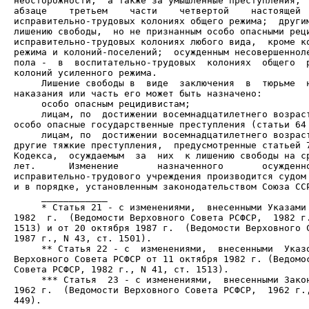
неосторожности,  а также за умышленные преступления,  
абзаце    третьем    части    четвертой    настоящей  
исправительно-трудовых колониях общего режима;  другим
лишению свободы,  но не признанным особо опасными реци
исправительно-трудовых колониях любого вида,  кроме ко
режима и колоний-поселений;  осужденным несовершенноле
пола -  в  воспитательно-трудовых  колониях  общего  р
     Лишение свободы в  виде  заключения  в  тюрьме  н
     лицам, по  достижении восемнадцатилетнего возраст
     лицам, по  достижении восемнадцатилетнего возраст
другие тяжкие преступления,  предусмотренные статьей 7
Кодекса,  осуждаемым  за  них  к лишению свободы на ср
лет.      Изменение       назначенного       осужденно
исправительно-трудового учреждения производится судом 
     * Статья 21 - с изменениями,  внесенными Указами 
1982  г.  (Ведомости Верховного Совета РСФСР,  1982 г.
1513) и от 20 октября 1987 г.  (Ведомости Верховного С
     ** Статья 22 - с  изменениями,  внесенными  Указо
Верховного Совета РСФСР от 11 октября 1982 г. (Ведомос
     *** Статья  23 - с изменениями,  внесенными Закон
1962 г.  (Ведомости Верховного Совета РСФСР,  1962 г.,
449).
