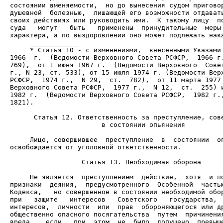
состоянии вменяемости,  но до вынесения судом приговор
душевной  болезнью,  лишающей его возможности отдавать
своих действиях или руководить ими.  К такому лицу  по
суда   могут   быть   применены  принудительные  меры 
     * Статья 10 - с изменениями,  внесенными Указами 
1966  г.  (Ведомости Верховного Совета РСФСР,  1966 г.
769),  от 1 июня 1967 г.  (Ведомости Верховного  Совет
г., N 23, ст. 533), от 15 июля 1974 г. (Ведомости Верх
РСФСР,  1974 г.,  N 29,  ст.  782),  от 11 марта 1977 
Верховного Совета РСФСР,  1977 г.,  N 12,  ст.  255) и
1982 г.  (Ведомости Верховного Совета РСФСР,  1982 г.,
1821).

                       в состоянии опьянения

     Лицо, совершившее  преступление  в  состоянии  оп
освобождается от уголовной ответственности.

                  Статья 13. Необходимая оборона

     Не является  преступлением  действие,  хотя  и по
признаки  деяния,  предусмотренного  Особенной  частью
Кодекса,   но совершенное в состоянии необходимой обор
при   защите   интересов   Советского   государства,  
интересов,  личности  или  прав  обороняющегося или др
общественно опасного посягательства  путем  причинения
вреда,   если   при  этом  не  было  допущено  превыше