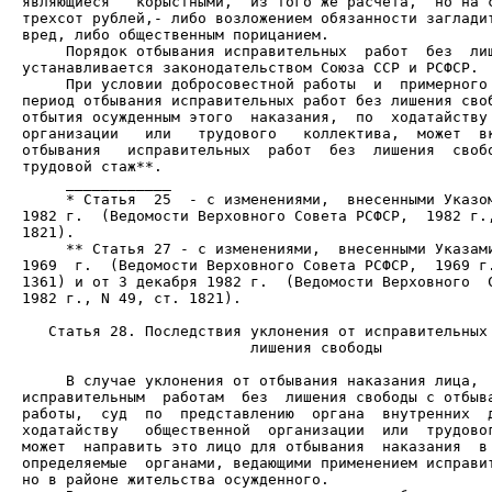
являющиеся   корыстными,  из того же расчета,  но на с
трехсот рублей,- либо возложением обязанности загладит
     Порядок отбывания исправительных  работ  без  лиш
     При условии добросовестной работы  и  примерного 
период отбывания исправительных работ без лишения своб
отбытия осужденным этого  наказания,  по  ходатайству 
организации   или   трудового   коллектива,  может  вк
отбывания   исправительных  работ  без  лишения  свобо
     * Статья  25  - с изменениями,  внесенными Указом
1982 г.  (Ведомости Верховного Совета РСФСР,  1982 г.,
     ** Статья 27 - с изменениями,  внесенными Указами
1969  г.  (Ведомости Верховного Совета РСФСР,  1969 г.
1361) и от 3 декабря 1982 г.  (Ведомости Верховного  С
1982 г., N 49, ст. 1821).

                          лишения свободы

     В случае уклонения от отбывания наказания лица,  
исправительным  работам  без  лишения свободы с отбыва
работы,  суд  по  представлению  органа  внутренних  д
ходатайству   общественной  организации  или  трудовог
может  направить это лицо для отбывания  наказания  в 
определяемые  органами, ведающими применением исправит