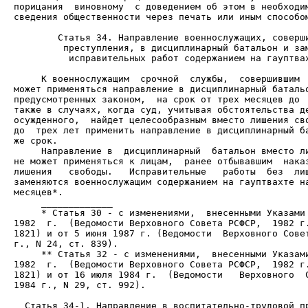
порицания  виновному  с доведением об этом в необходим
сведения общественности через печать или иным способом
          исправительных работ содержанием на гауптвах
     К военнослужащим  срочной  службы,  совершившим  
может применяться направление в дисциплинарный батальо
предусмотренных законом,  на срок от трех месяцев до  
также в случаях, когда суд, учитывая обстоятельства де
осужденного,  найдет целесообразным вместо лишения сво
до  трех лет применить направление в дисциплинарный ба
     Направление в  дисциплинарный  батальон вместо ли
не может применяться к лицам,  ранее отбывавшим  наказ
лишения   свободы.   Исправительные   работы  без  лиш
заменяются военнослужащим содержанием на гауптвахте на
     * Статья 30 - с изменениями,  внесенными Указами 
1982  г.  (Ведомости Верховного Совета РСФСР,  1982 г.
1821) и от 5 июня 1987 г. (Ведомости  Верховного Совет
     ** Статья 32 - с изменениями,  внесенными Указами
1982  г.  (Ведомости Верховного Совета РСФСР,  1982 г.
1821) и от 16 июля 1984 г.  (Ведомости   Верховного  С
1984 г., N 29, ст. 992).

  Статья 34-1. Направление в воспитательно-трудовой пр