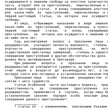
осуждавшееся к лишению свободы за злостное хулиганство
часть  вторая) или за преступления,  перечисленные в п
первой настоящей статьи,  и вновь совершившее злостное
или  какое-либо  из  преступлений,  перечисленных  в п
первой настоящей  статьи,  за  которое  оно  осуждаетс
     4) лицо,  отбывающее  наказание  в  виде  лишения
какое-либо  из  преступлений,  перечисленных  в пункта
первой   настоящей   статьи,   и   вновь   совершившее
преступление,  за  которое оно осуждается к лишению св
     Суд, рассматривая   вопрос  о  признании  лица  о
рецидивистом,  учитывает личность виновного,  степень 
опасности    совершенных    преступлений,    их   моти
осуществления преступных намерений,  степень и характе
совершении преступлений и другие обстоятельства дела. 
     При решении   вопроса   о   признании   лица   ос
рецидивистом не учитывается судимость за преступление,
этим  лицом  в  возрасте  до  восемнадцати лет,  а так
     Признание лица   особо  опасным  рецидивистом  от
     Статьи Особенной  части настоящего Кодекса,  пред
ответственность   за   совершение   преступления   осо
рецидивистом,  применяются  в  случаях,  когда лицо бы
установленном  законом   порядке  особо  опасным  реци
     * Статья 24 - с изменениями,  внесенными Указами 