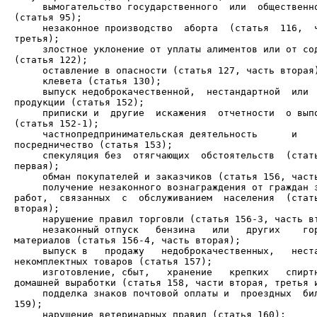
     вымогательство государственного  или  общественно
     незаконное производство  аборта  (статья  116,  ч
     злостное уклонение от уплаты алиментов или от сод
     выпуск недоброкачественной,  нестандартной  или  
     приписки и  другие  искажения  отчетности  о выпо
     частнопредпринимательская деятельность      и    
     спекуляция без  отягчающих  обстоятельств  (стать
     получение незаконного вознаграждения от граждан з
работ,  связанных  с  обслуживанием  населения  (стать
     незаконный отпуск   бензина   или   других    гор
     выпуск в   продажу   недоброкачественных,   неста
     изготовление, сбыт,   хранение   крепких   спиртн
     подделка знаков почтовой оплаты и  проездных  бил