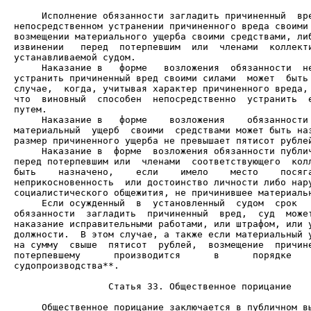
     Исполнение обязанности загладить причиненный  вре
непосредственном устранении причиненного вреда своими 
возмещении материального ущерба своими средствами, либ
извинении   перед  потерпевшим  или  членами  коллекти
     Наказание в   форме   возложения  обязанности  не
устранить причиненный вред своими силами  может  быть 
случае,  когда, учитывая характер причиненного вреда, 
что  виновный  способен  непосредственно  устранить  е
     Наказание в   форме    возложения    обязанности 
материальный  ущерб  своими  средствами может быть наз
     Наказание в  форме  возложения обязанности публич
перед потерпевшим или  членами  соответствующего  колл
быть    назначено,    если    имело    место    посяга
неприкосновенность  или достоинство личности либо нару
     Если осужденный  в  установленный  судом  срок   
обязанности  загладить  причиненный  вред,  суд  может
наказание исправительными работами, или штрафом, или у
должности.  В этом случае, а также если материальный у
на сумму  свыше  пятисот  рублей,  возмещение  причине
потерпевшему      производится      в      порядке    
судопроизводства**.

                 Статья 33. Общественное порицание

     Общественное порицание заключается в публичном вы