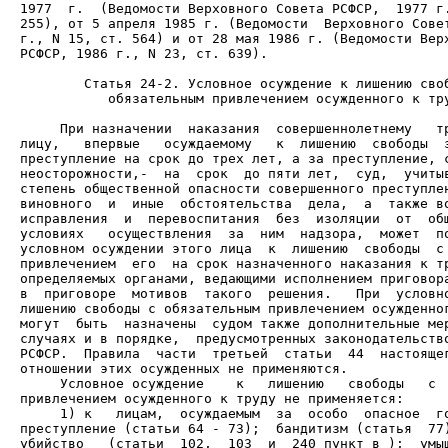
1977  г.  (Ведомости Верховного Совета РСФСР,  1977 г.
255), от 5 апреля 1985 г. (Ведомости  Верховного Совет
г., N 15, ст. 564) и от 28 мая 1986 г. (Ведомости Верх
РСФСР, 1986 г., N 23, ст. 639).

           обязательным привлечением осужденного к тру
     При назначении  наказания  совершеннолетнему   тр
лицу,   впервые   осуждаемому   к  лишению  свободы  з
преступление на срок до трех лет, а за преступление, с
неосторожности,-  на  срок  до пяти лет,  суд,  учитыв
степень общественной опасности совершенного преступлен
виновного  и  иные  обстоятельства  дела,  а  также во
исправления  и  перевоспитания  без  изоляции  от  общ
условиях   осуществления  за  ним  надзора,  может  по
условном осуждении этого лица  к  лишению  свободы  с 
привлечением  его  на срок назначенного наказания к тр
определяемых органами, ведающими исполнением приговора
в  приговоре  мотивов  такого  решения.   При  условно
лишению свободы с обязательным привлечением осужденног
могут  быть  назначены  судом также дополнительные мер
случаях и в порядке,  предусмотренных законодательство
РСФСР.  Правила  части  третьей  статьи  44  настоящег
     Условное осуждение    к   лишению   свободы   с  
     1) к   лицам,  осуждаемым  за  особо  опасное  го
преступление (статьи 64 - 73);  бандитизм (статья  77)
убийство   (статьи  102,  103  и  240 пункт в );  умыш