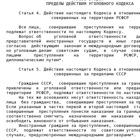
                ПРЕДЕЛЫ ДЕЙСТВИЯ УГОЛОВНОГО КОДЕКСА

                  совершенных на территории РСФСР

     Все лица,   совершившие   преступления  на  терри
     Вопрос об     уголовной     ответственности    ди
представителей  иностранных  государств  и  иных  граж
согласно  действующим  законам и международным договор
но уголовным делам  советским  судам,  в  случае  сове
лицами     преступления    на    территории    РСФСР, 
дипломатическим путем*.

                   совершенных за пределами СССР

     Граждане СССР,  совершившие преступления за грани
привлечены  к  уголовной  ответственности  или  предан
     На тех же основаниях несут ответственность находя
лица  без гражданства,  совершившие преступления за пр
Если указанные в частях первой и второй настоящей  ста
совершенные  преступления понесли наказание за границе
соответственно смягчить  назначенное  им  наказание  и
     Иностранные граждане за преступления, совершенные
СССР,  подлежат  ответственности  по  советским уголов