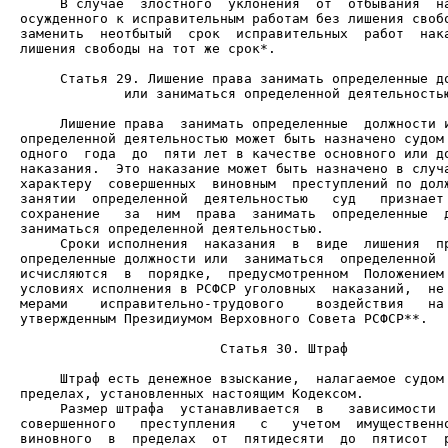
     В случае  злостного  уклонения  от  отбывания  на
осужденного к исправительным работам без лишения свобо
заменить  неотбытый  срок  исправительных  работ  нака
лишения свободы на тот же срок*.

             или заниматься определенной деятельностью
     Лишение права  занимать определенные  должности и
определенной деятельностью может быть назначено судом 
одного  года  до  пяти лет в качестве основного или до
наказания.  Это наказание может быть назначено в случа
характеру  совершенных  виновным  преступлений по долж
занятии  определенной  деятельностью   суд   признает 
сохранение   за  ним  права  занимать  определенные  д
     Сроки исполнения  наказания  в  виде  лишения  пр
определенные должности или  заниматься  определенной  
исчисляются  в  порядке,  предусмотренном  Положением 
условиях исполнения в РСФСР уголовных  наказаний,  не 
мерами    исправительно-трудового    воздействия   на 
утвержденным Президиумом Верховного Совета РСФСР**.

                         Статья 30. Штраф

     Штраф есть денежное взыскание,  налагаемое судом 
     Размер штрафа  устанавливается  в   зависимости  
совершенного   преступления   с   учетом  имущественно
виновного  в  пределах  от  пятидесяти  до  пятисот  р