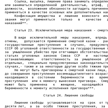
     Ссылка, высылка, лишение права занимать определен
или заниматься определенной  деятельностью,  штраф,  у
должности,  возложение обязанности загладить причиненн
     Конфискация имущества  и  лишение  воинского  или
звания  могут  применяться   только   в   качестве   д
наказаний**.

     Статья 23. Исключительная мера наказания - смертн
     В виде  исключительной  меры  наказания,  впредь 
отмены,   допускается применение смертной казни -  рас
государственные  преступления  в  случаях,  предусмотр
СССР Об уголовной ответственности за государственные п
за  умышленное убийство при отягчающих обстоятельствах
статьях  уголовных  законов  Союза  ССР   и   настояще
устанавливающих    ответственность  за  умышленное  уб
отдельных,  специально предусмотренных законодательств
     Не могут быть приговорены к смертной казни лица, 
до совершения преступления восемнадцатилетнего возраст
находившиеся  в  состоянии   беременности   во   время
преступления  или к моменту вынесения приговора.  Смер
может  быть  применена   к   женщине,   находящейся   
беременности к моменту исполнения приговора***.

                    Статья 24. Лишение свободы

     Лишение свободы  устанавливается  на  срок  от тр
десяти лет,  а  за  особо  тяжкие  преступления,  за  