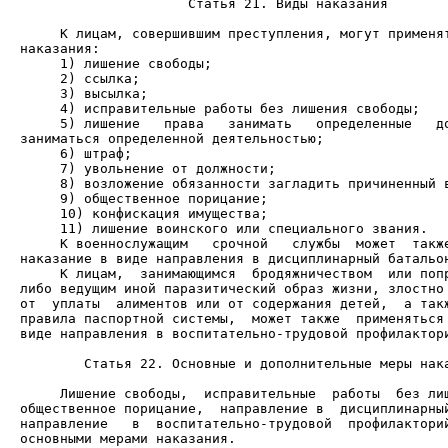
                     Статья 21. Виды наказания

     К лицам, совершившим преступления, могут применят
     5) лишение   права   занимать   определенные   до
     К военнослужащим   срочной   службы  может  также
     К лицам,  занимающимся  бродяжничеством  или попр
либо ведущим иной паразитический образ жизни, злостно 
от  уплаты  алиментов или от содержания детей,  а такж
правила паспортной системы,  может также  применяться 
виде направления в воспитательно-трудовой профилактори
        Статья 22. Основные и дополнительные меры нака
     Лишение свободы,  исправительные  работы  без лиш
общественное порицание,  направление в  дисциплинарный
направление   в  воспитательно-трудовой  профилакторий