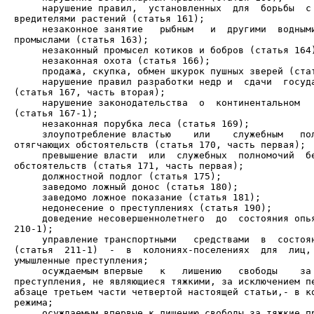
     нарушение правил,  установленных  для  борьбы  с 
     незаконное занятие   рыбным   и  другими  водными
     нарушение правил разработки недр и  сдачи  госуда
     нарушение законодательства  о  континентальном   
     злоупотребление властью    или    служебным   пол
     превышение власти  или  служебных  полномочий  бе
     доведение несовершеннолетнего  до  состояния опья
     управление транспортными   средствами  в  состоян
(статья  211-1)  -  в  колониях-поселениях  для  лиц, 
     осуждаемым впервые   к   лишению   свободы    за 
преступления, не являющиеся тяжкими, за исключением пе
абзаце третьем части четвертой настоящей статьи,- в ко
     осуждаемым впервые к лишению свободы за тяжкие пр