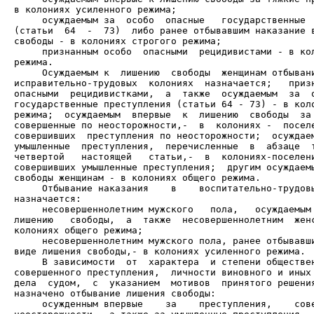
     осуждаемым за  особо  опасные   государственные  
(статьи  64  -  73)  либо ранее отбывавшим наказание в
     признанным особо  опасными  рецидивистами - в кол
     Осуждаемым к  лишению  свободы  женщинам отбывани
исправительно-трудовых  колониях  назначается;   призн
опасными  рецидивистками,  а  также  осуждаемым  за  о
государственные преступления (статьи 64 - 73) - в коло
режима;  осуждаемым  впервые  к  лишению  свободы  за 
совершенные по неосторожности,-  в  колониях -  поселе
совершивших  преступления по неосторожности;  осуждаем
умышленные  преступления,  перечисленные  в  абзаце  т
четвертой   настоящей   статьи,-  в  колониях-поселени
совершивших умышленные преступления;  другим осуждаемы
     Отбывание наказания    в    воспитательно-трудовы
     несовершеннолетним мужского   пола,   осуждаемым 
лишению   свободы,  а  также  несовершеннолетним  женс
     несовершеннолетним мужского пола, ранее отбывавши
     В зависимости  от  характера  и степени обществен
совершенного преступления,  личности виновного и иных 
дела  судом,  с  указанием  мотивов  принятого решения
     осужденным впервые    за    преступления,    сове