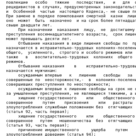
повлекшие   особо   тяжкие   последствия,   и   для  о
рецидивистов в случаях, предусмотренных законодательст
и  Особенной  частью  настоящего Кодекса,- не свыше пя
При замене в порядке помилования смертной  казни  лише
оно  может  быть  назначено  и на срок более пятнадцат
     При назначении  наказания  лицу,  не  достигшему 
преступления восемнадцатилетнего возраста,  срок лишен
     Отбывание наказания в виде лишения свободы по  пр
назначается в исправительно-трудовых колониях-поселени
общего,  усиленного,  строгого и особого режимов или  
также   в   воспитательно-трудовых  колониях  общего  
     Отбывание наказания    в    исправительно-трудовы
     осуждаемым впервые   к   лишению   свободы   за  
совершенные по  неосторожности,-  в  колониях-поселени
     осуждаемым впервые к лишению свободы на срок не с
     хищение государственного    или    общественного 
совершенное    путем    присвоения    или   растраты  
злоупотребления служебным положением без  отягчающих  
     хищение государственного    или    общественного 
совершенное   путем   мошенничества  без  отягчающих  
     причинение имущественного     ущерба    путем    