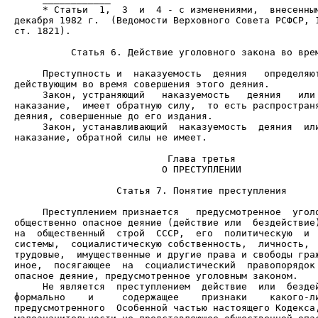
     * Статьи  1,  3  и  4 - с изменениями,  внесенным
декабря 1982 г.  (Ведомости Верховного Совета РСФСР, 1
ст. 1821).

          Статья 6. Действие уголовного закона во врем
     Преступность и  наказуемость  деяния   определяют
     Закон, устраняющий   наказуемость   деяния   или 
наказание,  имеет обратную силу,  то есть распространя
     Закон, устанавливающий  наказуемость  деяния  или
наказание, обратной силы не имеет.

                          О ПРЕСТУПЛЕНИИ

                  Статья 7. Понятие преступления

     Преступлением признается   предусмотренное  уголо
общественно опасное деяние (действие или  бездействие)
на  общественный  строй  СССР,  его  политическую  и  
системы,  социалистическую собственность,  личность,  
трудовые,  имущественные и другие права и свободы граж
иное,  посягающее  на  социалистический  правопорядок 
     Не является  преступлением  действие  или  бездей
формально    и     содержащее    признаки    какого-ли
предусмотренного  Особенной частью настоящего Кодекса,