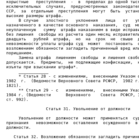
корыстные   преступления  -  в  пределах до одной тыся
исключительных  случаях,  предусмотренных  законодател
ССР,  за  отдельные  преступления  могут  быть  устано
     В случае   злостного   уклонения   лица   от   уп
назначенного в качестве основного  наказания,  суд  мо
неуплаченную   сумму  штрафа наказанием в виде исправи
без лишения  свободы из расчета один месяц исправитель
двадцать   рублей  штрафа,  но  на  срок  не  свыше  д
невозможности уплаты штрафа суд  может  постановить  о
возложением обязанности загладить причиненный вред или
     Замена штрафа  лишением  свободы  и лишения свобо
допускается.  Предметы,  не подлежащие конфискации,  н
     * Статья 28 - с изменениями,  внесенными Указом о
1982  г.  (Ведомости Верховного Совета РСФСР,  1982 г.
     ** Статья 29 - с   изменениями,   внесенными Указ
1984 г. (Ведомости      Верховного    Совета  РСФСР, 1
ст. 992).

                Статья 31. Увольнение от должности

     Увольнение от  должности  может  применяться  суд
признания   невозможности  оставления  осужденного  в 
должности.

   Статья 32. Возложение обязанности загладить причине