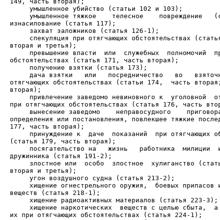
     умышленное тяжкое    телесное    повреждение   (с
     спекуляция при отягчающих обстоятельствах (статья
     превышение власти  или  служебных  полномочий  пр
     дача взятки   или   посредничество   во   взяточн
отягчающих обстоятельствах (статьи 174,  часть вторая;
     привлечение заведомо невиновного к  уголовной  от
     вынесение заведомо    неправосудного    приговора
определения или постановления, повлекшее тяжкие послед
     принуждение к  даче  показаний  при отягчающих об
     посягательство на   жизнь   работника  милиции  и
     злостное или  особо  злостное  хулиганство (стать
     хищение огнестрельного оружия,  боевых припасов и
     хищение наркотических  веществ с целью сбыта,  а 