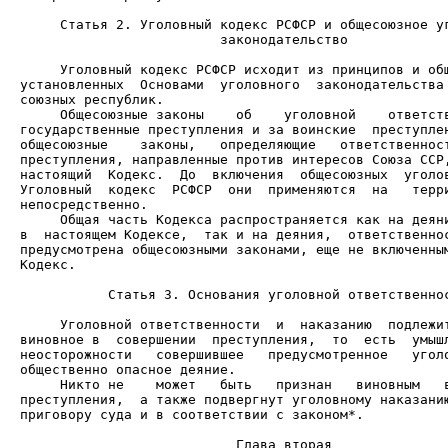
                         законодательство

     Уголовный кодекс РСФСР исходит из принципов и общ
установленных  Основами  уголовного  законодательства 
     Общесоюзные законы    об    уголовной    ответств
государственные преступления и за воинские  преступлен
общесоюзные    законы,   определяющие   ответственност
преступления, направленные против интересов Союза ССР,
настоящий  Кодекс.  До  включения  общесоюзных  уголов
Уголовный  кодекс  РСФСР  они  применяются  на   терри
     Общая часть Кодекса распространяется как на деяни
в  настоящем Кодексе,  так и на деяния,  ответственнос
предусмотрена общесоюзными законами, еще не включенным
Кодекс.

           Статья 3. Основания уголовной ответственнос
     Уголовной ответственности  и  наказанию  подлежит
виновное в  совершении  преступления,  то  есть  умышл
неосторожности   совершившее   предусмотренное   уголо
     Никто не    может   быть   признан   виновным   в
преступления,  а также подвергнут уголовному наказанию
приговору суда и в соответствии с законом*.
