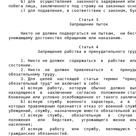
     b) для  осуществления  законного задержания или
побега лица, заключенного под стражу на законных осн
     c) для подавления, в соответствии с законом, бу
                             Статья 3 
                         Запрещение пыток 
     Никто не должен подвергаться ни пыткам,  ни бес
унижающему достоинство обращению или наказанию. 
                             Статья 4 
            Запрещение рабства и принудительного тру
     1. Никто не должен  содержаться  в  рабстве  ил
состоянии. 
     2. Никто  не  должен  привлекаться   к   принуд
обязательному труду. 
     3. Для  целей  настоящей  статьи  термин  "прин
обязательный труд" не включает в себя: 
     a) всякую  работу,  которую  обычно  должно  вы
находящееся  в  заключении  согласно  положениям ста
Конвенции или условно освобожденное от такого заключ
     b) всякую  службу  военного  характера,  а  в  
которых правомерным признается отказ от военной служ
убеждений, службу, назначенную вместо обязательной в
     c) всякую  службу,   обязательную   в   случае 
положения   или   бедствия,   угрожающего  жизни  ил
населения; 
     d) всякую   работу   или  службу,  являющуюся  
гражданских обязанностей. 