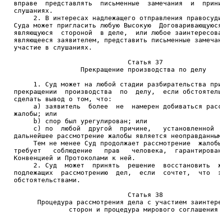
вправе  представлять  письменные  замечания  и  прин
слушаниях. 
     2. В интересах надлежащего отправления правосуд
Суда может пригласить любую Высокую  Договаривающуюс
являющуюся  стороной  в деле,  или любое заинтересов
являющееся заявителем, представить письменные замеча
участие в слушаниях. 
                             Статья 37 
                 Прекращение производства по делу 
     1. Суд может на любой стадии разбирательства пр
прекращении  производства  по  делу,  если обстоятел
сделать вывод о том, что: 
     a) заявитель  более  не  намерен добиваться рас
жалобы; или 
     b) спор был урегулирован; или 
     c) по  любой  другой  причине,   установленной 
дальнейшее рассмотрение жалобы является неоправданны
     Тем не менее Суд продолжает рассмотрение  жалоб
требует   соблюдение   прав   человека,  гарантирова
Конвенцией и Протоколами к ней. 
     2. Суд  может  принять  решение  восстановить  
подлежащих  рассмотрению  дел,  если  сочтет,  что  
обстоятельствами. 
                             Статья 38 
      Процедура рассмотрения дела с участием заинтер
              сторон и процедура мирового соглашения