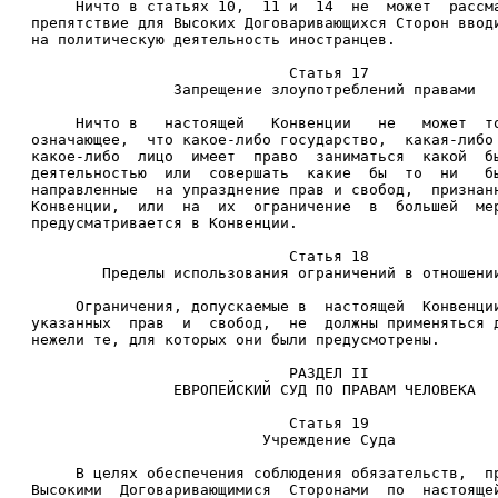
     Ничто в статьях 10,  11 и  14  не  может  рассм
препятствие для Высоких Договаривающихся Сторон ввод
на политическую деятельность иностранцев. 
                             Статья 17 
                Запрещение злоупотреблений правами 
     Ничто в   настоящей   Конвенции   не   может  т
означающее,  что какое-либо государство,  какая-либо
какое-либо  лицо  имеет  право  заниматься  какой  б
деятельностью  или  совершать  какие  бы  то  ни   б
направленные  на упразднение прав и свобод,  признан
Конвенции,  или  на  их  ограничение  в  большей  ме
предусматривается в Конвенции. 
                             Статья 18 
        Пределы использования ограничений в отношени
     Ограничения, допускаемые в  настоящей  Конвенци
указанных  прав  и  свобод,  не  должны применяться 
нежели те, для которых они были предусмотрены. 
                             РАЗДЕЛ II 
                ЕВРОПЕЙСКИЙ СУД ПО ПРАВАМ ЧЕЛОВЕКА 
                             Статья 19 
                          Учреждение Суда 
     В целях обеспечения соблюдения обязательств,  п
Высокими  Договаривающимися  Сторонами  по  настояще