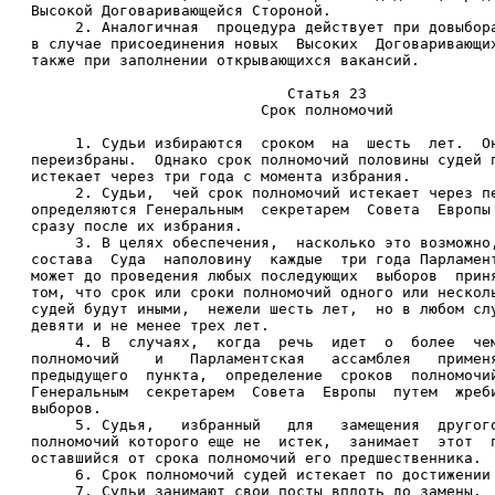
Высокой Договаривающейся Стороной. 
     2. Аналогичная  процедура действует при довыбор
в случае присоединения новых  Высоких  Договаривающи
также при заполнении открывающихся вакансий. 
                             Статья 23 
                          Срок полномочий 
     1. Судьи избираются  сроком  на  шесть  лет.  О
переизбраны.  Однако срок полномочий половины судей 
истекает через три года с момента избрания. 
     2. Судьи,  чей срок полномочий истекает через п
определяются Генеральным  секретарем  Совета  Европы
сразу после их избрания. 
     3. В целях обеспечения,  насколько это возможно
состава  Суда  наполовину  каждые  три года Парламен
может до проведения любых последующих  выборов  прин
том, что срок или сроки полномочий одного или нескол
судей будут иными,  нежели шесть лет,  но в любом сл
девяти и не менее трех лет. 
     4. В  случаях,  когда  речь  идет  о  более  че
полномочий    и   Парламентская   ассамблея   примен
предыдущего  пункта,  определение  сроков  полномочи
Генеральным  секретарем  Совета  Европы  путем  жреб
выборов. 
     5. Судья,   избранный   для   замещения  другог
полномочий которого еще не  истек,  занимает  этот  
оставшийся от срока полномочий его предшественника. 
     6. Срок полномочий судей истекает по достижении
     7. Судьи занимают свои посты вплоть до замены. 