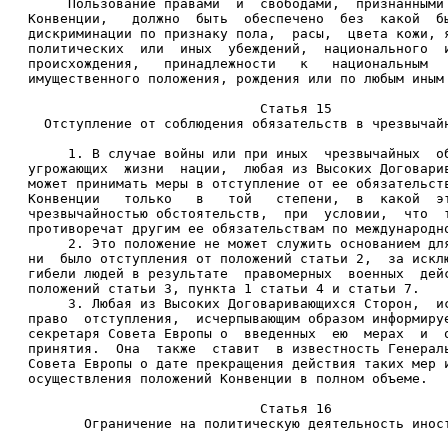
     Пользование правами  и  свободами,  признанными
Конвенции,   должно  быть  обеспечено  без  какой  б
дискриминации по признаку пола,  расы,  цвета кожи, 
политических  или  иных  убеждений,  национального  
происхождения,   принадлежности   к   национальным  
имущественного положения, рождения или по любым иным
                             Статья 15 
  Отступление от соблюдения обязательств в чрезвычай
     1. В случае войны или при иных  чрезвычайных  о
угрожающих  жизни  нации,  любая из Высоких Договари
может принимать меры в отступление от ее обязательст
Конвенции   только   в   той   степени,  в  какой  э
чрезвычайностью обстоятельств,  при  условии,  что  
противоречат другим ее обязательствам по международн
     2. Это положение не может служить основанием дл
ни  было отступления от положений статьи 2,  за искл
гибели людей в результате  правомерных  военных  дей
положений статьи 3, пункта 1 статьи 4 и статьи 7. 
     3. Любая из Высоких Договаривающихся Сторон,  и
право  отступления,  исчерпывающим образом информиру
секретаря Совета Европы о  введенных  ею  мерах  и  
принятия.  Она  также  ставит  в известность Генерал
Совета Европы о дате прекращения действия таких мер 
осуществления положений Конвенции в полном объеме. 
                             Статья 16 
       Ограничение на политическую деятельность инос