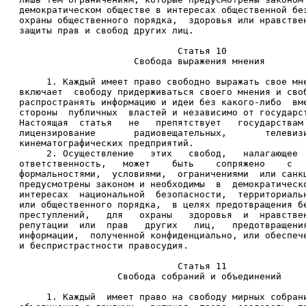
демократическом обществе в интересах общественной бе
охраны общественного порядка,  здоровья или нравстве
защиты прав и свобод других лиц. 
                             Статья 10 
                     Свобода выражения мнения 
     1. Каждый имеет право свободно выражать свое мн
включает  свободу придерживаться своего мнения и сво
распространять информацию и идеи без какого-либо  вм
стороны  публичных  властей и независимо от государс
Настоящая  статья   не   препятствует   государствам
лицензирование       радиовещательных,       телевиз
кинематографических предприятий. 
     2. Осуществление   этих   свобод,   налагающее 
ответственность,   может    быть    сопряжено    с  
формальностями,  условиями,  ограничениями  или санк
предусмотрены законом и необходимы  в  демократическ
интересах  национальной  безопасности,  территориаль
или общественного порядка,  в целях предотвращения б
преступлений,   для   охраны   здоровья  и  нравстве
репутации  или  прав   других   лиц,   предотвращени
информации,  полученной конфиденциально, или обеспеч
и беспристрастности правосудия. 
                             Статья 11 
                  Свобода собраний и объединений 
     1. Каждый  имеет право на свободу мирных собран