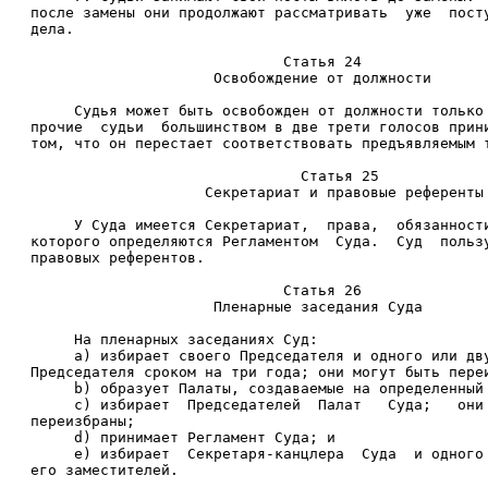
после замены они продолжают рассматривать  уже  пост
дела. 
                             Статья 24 
                     Освобождение от должности 
     Судья может быть освобожден от должности только
прочие  судьи  большинством в две трети голосов прин
том, что он перестает соответствовать предъявляемым 
                               Статья 25 
                    Секретариат и правовые референты
     У Суда имеется Секретариат,  права,  обязанност
которого определяются Регламентом  Суда.  Суд  польз
правовых референтов. 
                             Статья 26 
                     Пленарные заседания Суда 
     На пленарных заседаниях Суд: 
     а) избирает своего Председателя и одного или дв
Председателя сроком на три года; они могут быть пере
     b) образует Палаты, создаваемые на определенный
     с) избирает  Председателей  Палат   Суда;   они
переизбраны; 
     d) принимает Регламент Суда; и 
     e) избирает  Секретаря-канцлера  Суда  и одного
его заместителей. 