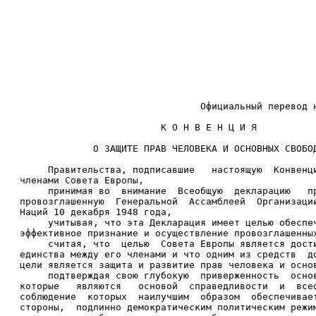
                                Официальный перевод 
                         К О Н В Е Н Ц И Я 
             О ЗАЩИТЕ ПРАВ ЧЕЛОВЕКА И ОСНОВНЫХ СВОБО
     Правительства, подписавшие   настоящую  Конвенц
членами Совета Европы, 
     принимая во  внимание  Всеобщую  декларацию   п
провозглашенную  Генеральной  Ассамблеей  Организаци
Наций 10 декабря 1948 года, 
     учитывая, что эта Декларация имеет целью обеспе
эффективное признание и осуществление провозглашенны
     считая, что  целью  Совета Европы является дост
единства между его членами и что одним из средств  д
цели является защита и развитие прав человека и осно
     подтверждая свою глубокую  приверженность  осно
которые   являются   основой  справедливости  и  все
соблюдение  которых  наилучшим  образом  обеспечивае
стороны,  подлинно демократическим политическим режи