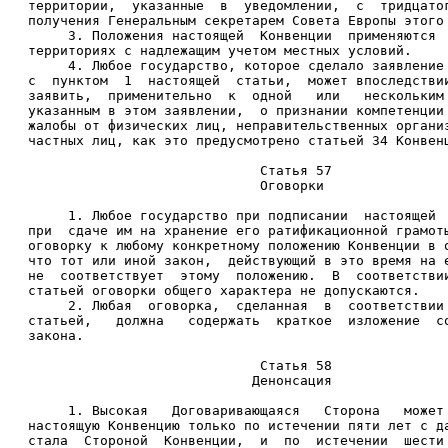
территории,  указанные  в  уведомлении,  с  тридцато
получения Генеральным секретарем Совета Европы этого
     3. Положения настоящей  Конвенции  применяются 
территориях с надлежащим учетом местных условий. 
     4. Любое государство, которое сделало заявление
с  пунктом  1  настоящей  статьи,  может впоследстви
заявить,  применительно  к  одной   или   нескольким
указанным в этом заявлении,  о признании компетенции
жалобы от физических лиц, неправительственных органи
частных лиц, как это предусмотрено статьей 34 Конвен
                             Статья 57 
                             Оговорки 
     1. Любое государство при подписании  настоящей 
при  сдаче им на хранение его ратификационной грамот
оговорку к любому конкретному положению Конвенции в 
что тот или иной закон,  действующий в это время на 
не  соответствует  этому  положению.  В  соответстви
статьей оговорки общего характера не допускаются. 
     2. Любая  оговорка,  сделанная  в  соответствии
статьей,   должна   содержать  краткое  изложение  с
закона. 
                             Статья 58 
                            Денонсация 
     1. Высокая   Договаривающаяся   Сторона   может
настоящую Конвенцию только по истечении пяти лет с д
стала  Стороной  Конвенции,  и  по  истечении  шести