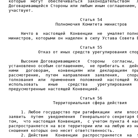
которые  могут  обеспечиваться  законодательством   
Договаривающейся Стороны или любым иным соглашением,
участвует. 
                             Статья 54 
                   Полномочия Комитета министров 
     Ничто в  настоящей  Конвенции  не  умаляет полн
министров, которыми он наделен в силу Устава Совета 
                             Статья 55 
            Отказ от иных средств урегулирования спо
     Высокие Договаривающиеся   Стороны   согласны, 
установлено особым соглашением,  не прибегать к  дей
ними   договорам,   конвенциям  или  декларациям  пр
рассмотрение,  путем  направления  заявления,   спор
толкования  или  применения  положений  настоящей  К
использовать    иные    средства    урегулирования  
предусмотренные настоящей Конвенцией. 
                             Статья 56 
                  Территориальная сфера действия 
     1. Любое государство при ратификации  или  впос
заявить  путем  уведомления  Генерального секретаря 
том,  что настоящая Конвенция,  с учетом пункта 4 на
распространяется на все территории или на любую из н
сношения которых оно несет ответственность. 
     2. Действие   Конвенции  распространяется  на  