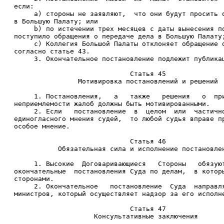
если: 
     a) стороны не заявляют,  что они будут просить 
в Большую Палату; или 
     b) по истечении трех месяцев с даты вынесения п
поступило обращения о передаче дела в Большую Палату
     c) Коллегия Большой Палаты отклоняет обращение 
согласно статье 43. 
     3. Окончательное постановление подлежит публика
                             Статья 45 
                Мотивировка постановлений и решений 
     1. Постановления,   а   также   решения   о  пр
неприемлемости жалоб должны быть мотивированными. 
     2. Если   постановление  в  целом  или  частичн
единогласного мнения судей,  то любой судья вправе п
особое мнение. 
                             Статья 46 
           Обязательная сила и исполнение постановле
     1. Высокие  Договаривающиеся   Стороны   обязую
окончательные  постановления Суда по делам,  в котор
сторонами. 
     2. Окончательное   постановление  Суда  направл
министров, который осуществляет надзор за его исполн
                             Статья 47 
                    Консультативные заключения 