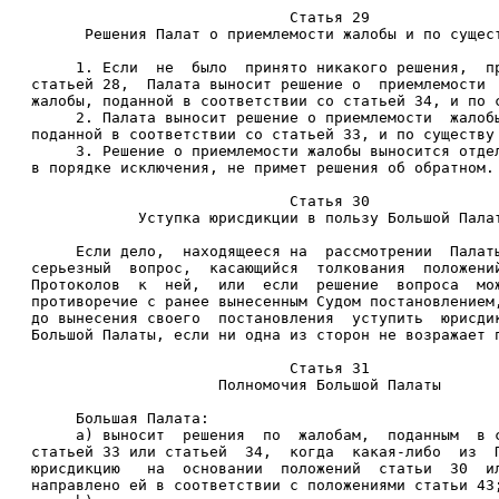
                             Статья 29 
      Решения Палат о приемлемости жалобы и по сущес
     1. Если  не  было  принято никакого решения,  п
статьей 28,  Палата выносит решение о  приемлемости 
жалобы, поданной в соответствии со статьей 34, и по 
     2. Палата выносит решение о приемлемости  жалоб
поданной в соответствии со статьей 33, и по существу
     3. Решение о приемлемости жалобы выносится отде
в порядке исключения, не примет решения об обратном.
                             Статья 30 
            Уступка юрисдикции в пользу Большой Пала
     Если дело,  находящееся на  рассмотрении  Палат
серьезный  вопрос,  касающийся  толкования  положени
Протоколов  к  ней,  или  если  решение  вопроса  мо
противоречие с ранее вынесенным Судом постановлением
до вынесения своего  постановления  уступить  юрисди
Большой Палаты, если ни одна из сторон не возражает 
                             Статья 31 
                     Полномочия Большой Палаты 
     Большая Палата: 
     a) выносит  решения  по  жалобам,  поданным  в 
статьей 33 или статьей  34,  когда  какая-либо  из  
юрисдикцию   на  основании  положений  статьи  30  и
направлено ей в соответствии с положениями статьи 43