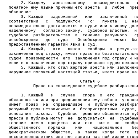
     2. Каждому   арестованному   незамедлительно   
понятном ему языке причины его ареста  и  любое  пре
обвинение. 
     3. Каждый   задержанный   или   заключенный   п
соответствии   с   подпунктом   "с"   пункта   1  на
незамедлительно доставляется к судье или к иному дол
наделенному,  согласно закону,  судебной властью,  и
судебное  разбирательство  в  течение  разумного   с
освобождение   до   суда.   Освобождение   может  бы
предоставлением гарантий явки в суд. 
     4. Каждый,   кто   лишен   свободы  в  результа
заключения под стражу, имеет право на безотлагательн
судом  правомерности  его  заключения под стражу и н
если его заключение под стражу признано судом незако
     5. Каждый, кто стал жертвой ареста или заключен
нарушение положений настоящей статьи, имеет право на
                             Статья 6 
          Право на справедливое судебное разбиратель
     1. Каждый   в   случае   спора  о  его  граждан
обязанностях или при предъявлении ему любого  уголов
имеет  право  на  справедливое  и  публичное разбира
разумный срок независимым и  беспристрастным  судом,
основании  закона.  Судебное  решение объявляется пу
пресса и публика могут  не  допускаться  на  судебны
течение  всего  процесса  или  его  части  по  сообр
общественного   порядка    или    национальной    бе
демократическом  обществе,  а  также  когда  того  т
несовершеннолетних или для защиты частной жизни стор