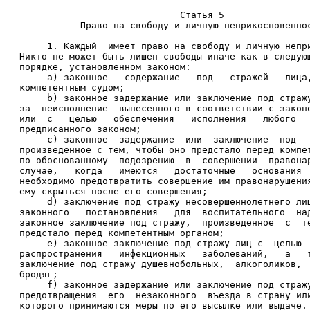
                             Статья 5 
           Право на свободу и личную неприкосновенно
     1. Каждый  имеет право на свободу и личную непр
Никто не может быть лишен свободы иначе как в следую
порядке, установленном законом: 
     a) законное   содержание   под   стражей   лица
компетентным судом; 
     b) законное задержание или заключение под страж
за  неисполнение  вынесенного в соответствии с закон
или  с   целью   обеспечения   исполнения   любого  
предписанного законом; 
     с) законное  задержание  или  заключение  под  
произведенное с тем, чтобы оно предстало перед компе
по обоснованному  подозрению  в  совершении  правона
случае,   когда   имеются   достаточные   основания 
необходимо предотвратить совершение им правонарушени
ему скрыться после его совершения; 
     d) заключение под стражу несовершеннолетнего ли
законного   постановления   для  воспитательного  на
законное заключение под стражу,  произведенное  с  т
предстало перед компетентным органом; 
     e) законное заключение под стражу лиц с  целью 
распространения   инфекционных   заболеваний,   а   
заключение под стражу душевнобольных,  алкоголиков, 
бродяг; 
     f) законное задержание или заключение под страж
предотвращения  его  незаконного  въезда в страну ил
которого принимаются меры по его высылке или выдаче.