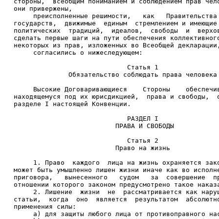
стороны,  всеобщим пониманием и соблюдением прав чел
они привержены, 
     преисполненные решимости,   как   Правительства
государств,  движимые  единым  стремлением и имеющие
политических  традиций,  идеалов,  свободы  и  верхо
сделать первые шаги на пути обеспечения коллективног
некоторых из прав, изложенных во Всеобщей декларации
     согласились о нижеследующем: 
                             Статья 1 
              Обязательство соблюдать права человека
     Высокие Договаривающиеся    Стороны    обеспечи
находящемуся под их юрисдикцией,  права и свободы,  
разделе I настоящей Конвенции. 
                             РАЗДЕЛ I 
                          ПРАВА И СВОБОДЫ 
                             Статья 2 
                          Право на жизнь 
     1. Право  каждого  лица на жизнь охраняется зак
может быть умышленно лишен жизни иначе как во исполн
приговора,   вынесенного   судом   за  совершение  п
отношении которого законом предусмотрено такое наказ
     2. Лишение  жизни  не  рассматривается как нару
статьи,  когда  оно  является  результатом  абсолютн
применения силы: 
     a) для защиты любого лица от противоправного на