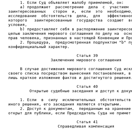
     1. Если Суд объявляет жалобу приемлемой, он: 
     а) продолжает  рассмотрение  дела  с  участием 
заинтересованных   сторон  и,  если  это  необходимо
исследование  обстоятельств  дела,  для   эффективно
которого   заинтересованные  государства  создают  в
условия, 
     b) предоставляет себя в распоряжение заинтересо
целью заключения мирового соглашения по делу на  осн
прав человека, признанных в настоящей Конвенции и Пр
     2. Процедура,  предусмотренная подпунктом "b" п
конфиденциальный характер. 
                             Статья 39 
                  Заключение мирового соглашения 
     В случае достижения мирового соглашения Суд иск
своего списка посредством вынесения постановления, в
лишь краткое изложение фактов и достигнутого решения
                             Статья 40 
         Открытые судебные заседания и доступ к доку
     1. Если  в  силу  исключительных  обстоятельств
иного решения, его заседания являются открытыми. 
     2. Доступ к документам,  переданным на хранение
открыт для публики, если Председатель Суда не примет
                             Статья 41 
                     Справедливая компенсация 