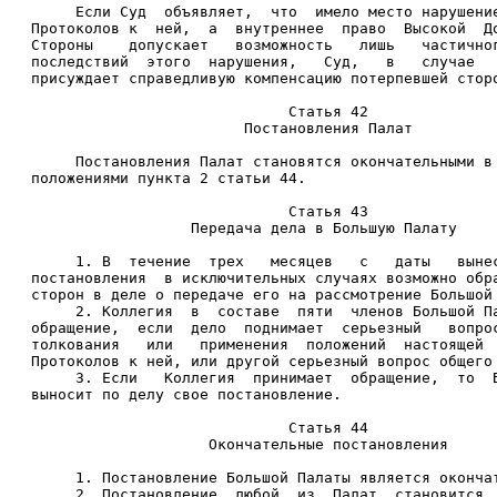
     Если Суд  объявляет,  что  имело место нарушени
Протоколов к  ней,  а  внутреннее  право  Высокой  Д
Стороны    допускает   возможность   лишь   частично
последствий  этого  нарушения,   Суд,   в   случае  
присуждает справедливую компенсацию потерпевшей стор
                             Статья 42 
                        Постановления Палат 
     Постановления Палат становятся окончательными в
положениями пункта 2 статьи 44. 
                             Статья 43 
                  Передача дела в Большую Палату 
     1. В  течение  трех   месяцев   с   даты   выне
постановления  в исключительных случаях возможно обр
сторон в деле о передаче его на рассмотрение Большой
     2. Коллегия  в  составе  пяти  членов Большой П
обращение,  если  дело  поднимает  серьезный   вопро
толкования   или   применения  положений  настоящей 
Протоколов к ней, или другой серьезный вопрос общего
     3. Если   Коллегия  принимает  обращение,  то  
выносит по делу свое постановление. 
                             Статья 44 
                    Окончательные постановления 
     1. Постановление Большой Палаты является оконча
     2. Постановление  любой  из  Палат  становится 