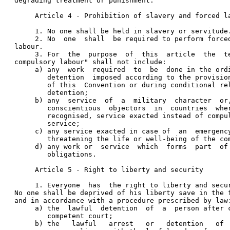
degrading treatment or punishment. 
     Article 4 - Prohibition of slavery and forced l
     1. No one shall be held in slavery or servitude
     2. No  one  shall  be required to perform force
labour. 
     3. For  the  purpose  of  this  article  the  t
compulsory labour" shall not include: 
     a) any  work  required  to  be  done in the ord
        detention  imposed according to the provisio
        of this  Convention or during conditional re
        detention; 
     b) any  service  of  a  military  character  or
        conscientious  objectors  in  countries  whe
        recognised, service exacted instead of compu
        service; 
     c) any service exacted in case of  an  emergenc
        threatening the life or well-being of the co
     d) any work or  service  which  forms  part  of
        obligations. 
     Article 5 - Right to liberty and security 
     1. Everyone  has  the right to liberty and secu
No one shall be deprived of his liberty save in the 
and in accordance with a procedure prescribed by law
     a) the  lawful  detention  of  a  person after 
        competent court; 
     b) the   lawful   arrest   or   detention   of 