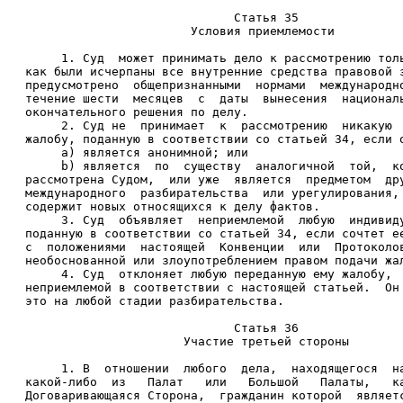
                             Статья 35 
                       Условия приемлемости 
     1. Суд  может принимать дело к рассмотрению тол
как были исчерпаны все внутренние средства правовой 
предусмотрено  общепризнанными  нормами  международн
течение шести  месяцев  с  даты  вынесения  национал
окончательного решения по делу. 
     2. Суд не  принимает  к  рассмотрению  никакую 
жалобу, поданную в соответствии со статьей 34, если 
     a) является анонимной; или 
     b) является  по  существу  аналогичной  той,  к
рассмотрена Судом,  или уже  является  предметом  др
международного  разбирательства  или урегулирования,
содержит новых относящихся к делу фактов. 
     3. Суд  объявляет  неприемлемой  любую  индивид
поданную в соответствии со статьей 34, если сочтет е
с  положениями  настоящей  Конвенции  или  Протоколо
необоснованной или злоупотреблением правом подачи жа
     4. Суд  отклоняет любую переданную ему жалобу, 
неприемлемой в соответствии с настоящей статьей.  Он
это на любой стадии разбирательства. 
                             Статья 36 
                      Участие третьей стороны 
     1. В  отношении  любого  дела,  находящегося  н
какой-либо  из   Палат   или   Большой   Палаты,   к
Договаривающаяся Сторона,  гражданин которой  являет