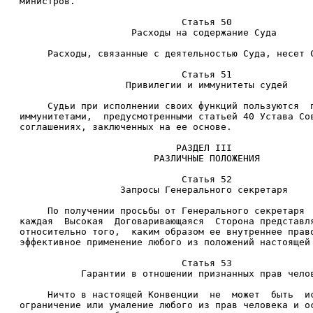
министров. 
                             Статья 50 
                    Расходы на содержание Суда 
     Расходы, связанные с деятельностью Суда, несет 
                             Статья 51 
                   Привилегии и иммунитеты судей 
     Судьи при исполнении своих функций пользуются  
иммунитетами,  предусмотренными статьей 40 Устава Со
соглашениях, заключенных на ее основе. 
                            РАЗДЕЛ III 
                        РАЗЛИЧНЫЕ ПОЛОЖЕНИЯ 
                             Статья 52 
                  Запросы Генерального секретаря 
     По получении просьбы от Генерального секретаря 
каждая  Высокая  Договаривающаяся  Сторона представл
относительно того,  каким образом ее внутреннее прав
эффективное применение любого из положений настоящей
                             Статья 53 
           Гарантии в отношении признанных прав чело
     Ничто в настоящей Конвенции  не  может  быть  и
ограничение или умаление любого из прав человека и о