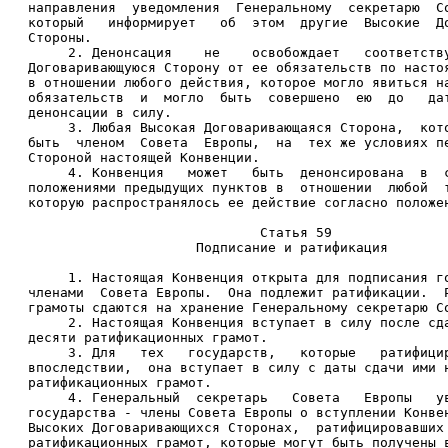
направления  уведомления  Генеральному  секретарю  С
который   информирует   об  этом  другие  Высокие  Д
Стороны. 
     2. Денонсация    не    освобождает   соответств
Договаривающуюся Сторону от ее обязательств по насто
в отношении любого действия, которое могло явиться н
обязательств  и  могло  быть  совершено  ею  до   да
денонсации в силу. 
     3. Любая Высокая Договаривающаяся Сторона,  кот
быть  членом  Совета  Европы,  на  тех же условиях п
Стороной настоящей Конвенции. 
     4. Конвенция   может   быть  денонсирована  в  
положениями предыдущих пунктов в  отношении  любой  
которую распространялось ее действие согласно положе
                             Статья 59 
                     Подписание и ратификация 
     1. Настоящая Конвенция открыта для подписания г
членами  Совета Европы.  Она подлежит ратификации.  
грамоты сдаются на хранение Генеральному секретарю С
     2. Настоящая Конвенция вступает в силу после сд
десяти ратификационных грамот. 
     3. Для   тех   государств,   которые   ратифици
впоследствии,  она вступает в силу с даты сдачи ими 
ратификационных грамот. 
     4. Генеральный  секретарь   Совета   Европы   у
государства - члены Совета Европы о вступлении Конве
Высоких Договаривающихся Сторонах,  ратифицировавших
ратификационных грамот, которые могут быть получены 