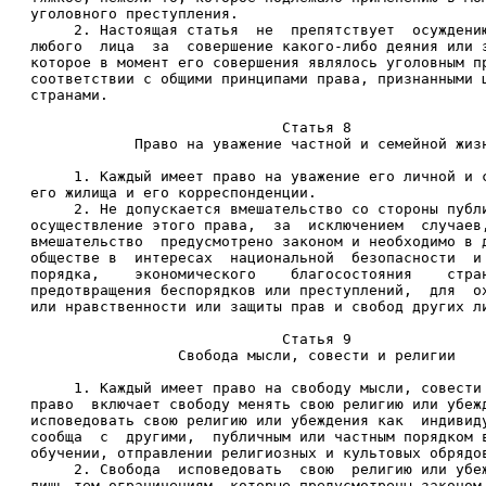
уголовного преступления. 
     2. Настоящая статья  не  препятствует  осуждени
любого  лица  за  совершение какого-либо деяния или 
которое в момент его совершения являлось уголовным п
соответствии с общими принципами права, признанными 
странами. 
                             Статья 8 
            Право на уважение частной и семейной жиз
     1. Каждый имеет право на уважение его личной и 
его жилища и его корреспонденции. 
     2. Не допускается вмешательство со стороны публ
осуществление этого права,  за  исключением  случаев
вмешательство  предусмотрено законом и необходимо в 
обществе в  интересах  национальной  безопасности  и
порядка,    экономического    благосостояния    стра
предотвращения беспорядков или преступлений,  для  о
или нравственности или защиты прав и свобод других л
                             Статья 9 
                 Свобода мысли, совести и религии 
     1. Каждый имеет право на свободу мысли, совести
право  включает свободу менять свою религию или убеж
исповедовать свою религию или убеждения как  индивид
сообща  с  другими,  публичным или частным порядком 
обучении, отправлении религиозных и культовых обрядо
     2. Свобода  исповедовать  свою  религию или убе
лишь тем ограничениям, которые предусмотрены законом