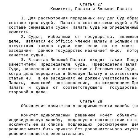
                             Статья 27 
                 Комитеты, Палаты и Большая Палата 
     1. Для рассмотрения переданных ему дел Суд обра
составе трех судей,  Палаты в составе семи судей и Б
составе семнадцати судей. Палаты Суда на определенны
комитеты. 
     2. Судья,  избранный  от  государства,  являюще
деле,  является ex officio членом Палаты и Большой П
отсутствия  такого  судьи  или  если  он  не  может 
заседании,  данное государство назначает лицо,  кото
качестве судьи. 
     3. В состав Большой Палаты  входят  также  Пред
заместители  Председателя  Суда,  Председатели Палат
Суда, назначенные в соответствии с Регламентом Суда.
когда дело передается в Большую Палату в соответстви
статьи 43,  в ее заседаниях не должен участвовать ни
Палаты,  вынесшей  постановление,  за исключением Пр
Палаты  и  судьи  от  соответствующего   государства
стороной в деле. 
                             Статья 28 
     Объявления комитетов о неприемлемости жалобы (з
     Комитет единогласным  решением  может  объявить
индивидуальную жалобу,  поданную в соответствии со с
исключить ее из списка  подлежащих  рассмотрению  де
решение может быть принято без дополнительного изуче
решение является окончательным. 