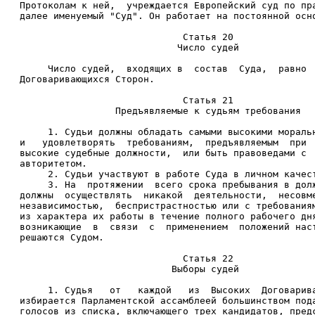
Протоколам к ней,  учреждается Европейский суд по пр
далее именуемый "Суд". Он работает на постоянной осн
                             Статья 20 
                            Число судей 
     Число судей,  входящих в  состав  Суда,  равно 
Договаривающихся Сторон. 
                             Статья 21 
                 Предъявляемые к судьям требования 
     1. Судьи должны обладать самыми высокими мораль
и   удовлетворять  требованиям,  предъявляемым  при 
высокие судебные должности,  или быть правоведами с 
авторитетом. 
     2. Судьи участвуют в работе Суда в личном качес
     3. На  протяжении  всего срока пребывания в дол
должны  осуществлять  никакой  деятельности,  несовм
независимостью,  беспристрастностью или с требования
из характера их работы в течение полного рабочего дн
возникающие  в  связи  с  применением  положений нас
решаются Судом. 
                             Статья 22 
                           Выборы судей 
     1. Судья   от   каждой   из  Высоких  Договарив
избирается Парламентской ассамблеей большинством под
голосов из списка, включающего трех кандидатов, пред