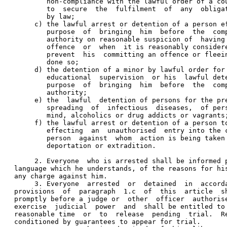
        non-compliance with the lawful order of a co
        to  secure  the  fulfilment  of  any  obliga
        by law; 
     c) the lawful arrest or detention of a person e
        purpose  of  bringing  him  before  the  com
        authority on reasonable suspicion of  having
        offence  or  when  it is reasonably consider
        prevent  his  committing an offence or fleei
        done so; 
     d) the detention of a minor by lawful order for
        educational  supervision  or his  lawful det
        purpose  of  bringing  him  before  the  com
        authority; 
     e) the  lawful  detention of persons for the pr
        spreading  of  infectious  diseases,  of per
        mind, alcoholics or drug addicts or vagrants
     f) the lawful arrest or detention of a person t
        effecting  an  unauthorised  entry into the 
        person  against  whom  action is being taken
        deportation or extradition. 
     2. Everyone  who is arrested shall be informed 
language which he understands, of the reasons for hi
any charge against him. 
     3. Everyone  arrested  or  detained  in  accord
provisions  of  paragraph  1.c  of  this  article  s
promptly before a judge or  other  officer  authoris
exercise  judicial  power  and  shall be entitled to
reasonable time  or  to  release  pending  trial.  R
conditioned by guarantees to appear for trial. 