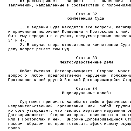
     b) рассматривает    запросы    о   вынесении   
заключений, направленные в соответствии с положениям
                             Статья 32 
                         Компетенция Суда 
     1. В ведении Суда находятся все вопросы, касающ
и применения положений Конвенции и Протоколов к ней,
быть ему переданы в случаях, предусмотренных положен
34 и 47. 
     2. В случае спора относительно компетенции Суда
делу вопрос решает сам Суд. 
                             Статья 33 
                      Межгосударственные дела 
     Любая Высокая  Договаривающаяся  Сторона  может
вопрос о  любом  предполагаемом  нарушении  положени
Протоколов к ней другой Высокой Договаривающейся Сто
                             Статья 34 
                       Индивидуальные жалобы 
     Суд может принимать жалобы от любого физическог
неправительственной  организации  или  любой  группы
которые утверждают, что явились жертвами нарушения о
Договаривающихся  Сторон их прав,  признанных в наст
или в Протоколах к ней.  Высокие Договаривающиеся Ст
никоим  образом  не препятствовать эффективному осущ
права. 