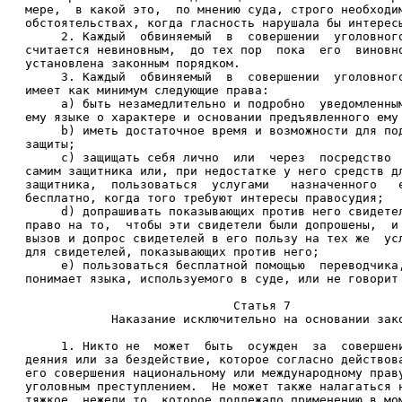
мере,  в какой это,  по мнению суда, строго необходи
обстоятельствах, когда гласность нарушала бы интерес
     2. Каждый  обвиняемый  в  совершении  уголовног
считается невиновным,  до тех пор  пока  его  виновн
установлена законным порядком. 
     3. Каждый  обвиняемый  в  совершении  уголовног
имеет как минимум следующие права: 
     a) быть незамедлительно и подробно  уведомленны
ему языке о характере и основании предъявленного ему
     b) иметь достаточное время и возможности для по
защиты; 
     c) защищать себя лично  или  через  посредство 
самим защитника или, при недостатке у него средств д
защитника,  пользоваться  услугами   назначенного   
бесплатно, когда того требуют интересы правосудия; 
     d) допрашивать показывающих против него свидете
право на то,  чтобы эти свидетели были допрошены,  и
вызов и допрос свидетелей в его пользу на тех же  ус
для свидетелей, показывающих против него; 
     e) пользоваться бесплатной помощью  переводчика
понимает языка, используемого в суде, или не говорит
                             Статья 7 
            Наказание исключительно на основании зак
     1. Никто не  может  быть  осужден  за  совершен
деяния или за бездействие, которое согласно действов
его совершения национальному или международному прав
уголовным преступлением.  Не может также налагаться 
тяжкое, нежели то, которое подлежало применению в мо