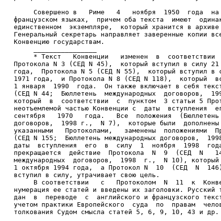
     Совершено в   Риме   4   ноября  1950  года  на
французском языках,  причем оба текста  имеют  одина
единственном  экземпляре,  который хранится в архиве
Генеральный секретарь направляет заверенные копии вс
Конвенцию государствам. 
     ________________ 
     * Текст   Конвенции   изменен  в  соответствии 
Протокола N 3 (СЕД N 45),  который вступил в силу 21
года,  Протокола N 5 (СЕД N 55),  который вступил в 
1971 года,  и Протокола N 8 (СЕД N 118),  который  в
1 января  1990  года.  Он также включает в себя текс
(СЕД N 44;  Бюллетень  международных  договоров,  19
который  в  соответствии  с  пунктом  3 статьи 5 Про
неотъемлемой частью Конвенции с  даты  вступления  е
сентября   1970   года.   Все  положения  (Бюллетень
договоров,  1998 г.,  N 7),  которые были  дополнены
указанными   Протоколами,   заменены  положениями  П
(СЕД N 155;  Бюллетень международных договоров,  199
даты  вступления  его  в  силу  1  ноября  1998  год
прекращается  действие  Протокола  N  9  (СЕД  N   1
международных  договоров,  1998  г.,  N 10), который
1 октября 1994 года,  а Протокол N  10  (СЕД  N  146
вступил в силу, утрачивает свою цель. 
     В соответствии   с   Протоколом  N  11  к  Конв
нумерация ее статей и введены их заголовки. Русский 
дан  в  переводе  с  английского и французского текс
учетом практики Европейского  суда  по  правам  чело
толкования Судом смысла статей 5, 6, 9, 10, 43 и др.