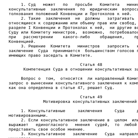
     1. Суд   может   по   просьбе   Комитета   мини
консультативные  заключения  по  юридическим  вопрос
толкования положений Конвенции и Протоколов к ней. 
     2. Такие  заключения  не  должны   затрагивать 
относящиеся к содержанию или объему прав или свобод,
разделе I Конвенции и Протоколах к ней,  ни другие в
Суду или Комитету министров,  возможно,  потребовало
при   рассмотрении    какого-либо    обращения,    п
Конвенцией. 
     3. Решение  Комитета   министров   запросить   
заключение  Суда  принимается  большинством голосов 
имеющих право заседать в Комитете. 
                             Статья 48 
      Компетенция Суда в отношении консультативных з
     Вопрос о  том,  относится  ли направленный Коми
запрос о вынесении консультативного заключения к ком
как она определена в статье 47, решает Суд. 
                             Статья 49 
              Мотивировка консультативных заключений
     1. Консультативные     заключения     Суда     
мотивированными. 
     2. Если консультативное заключение в  целом  ил
выражает   единогласного   мнения  судей,  то  любой
представить свое особое мнение. 
     3. Консультативное   заключение   Суда  направл