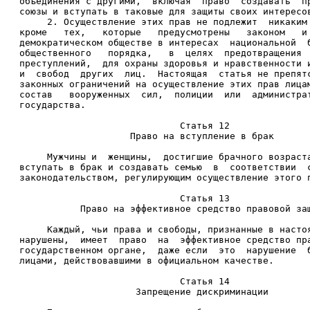
объединения с другими,  включая  право  создавать  п
союзы и вступать в таковые для защиты своих интересо
     2. Осуществление этих прав не подлежит  никаким
кроме   тех,   которые   предусмотрены   законом   и
демократическом обществе в интересах  национальной  
общественного   порядка,   в  целях  предотвращения 
преступлений,  для охраны здоровья и нравственности 
и  свобод  других  лиц.  Настоящая  статья не препят
законных ограничений на осуществление этих прав лица
состав   вооруженных  сил,  полиции  или  администра
государства. 
                             Статья 12 
                    Право на вступление в брак 
     Мужчины и  женщины,  достигшие брачного возраст
вступать в брак и создавать семью  в  соответствии  
законодательством, регулирующим осуществление этого 
                             Статья 13 
           Право на эффективное средство правовой за
     Каждый, чьи права и свободы, признанные в насто
нарушены,  имеет  право  на  эффективное средство пр
государственном органе,  даже если  это  нарушение  
лицами, действовавшими в официальном качестве. 
                             Статья 14 
                     Запрещение дискриминации 