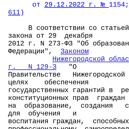
от 
29.12.2022 г. № 
1154;
611
)           
     В соответствии со статьей
закона от 29  декабря
2012 г. N 273-ФЗ "Об образован
Федерации",  
Законом
Нижегородской облас
г.   N 129-З
   "О
Правительстве   Нижегородской 
целях    обеспечения
государственных гарантий в  ре
конституционных прав  граждан
на  образование,  создания   с
для  обучения   и
воспитания граждан,  способных