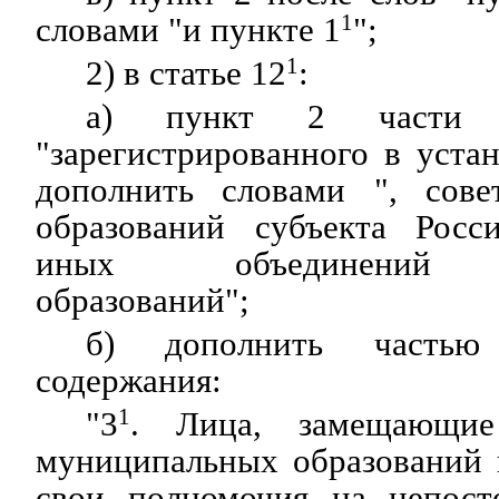
словами "и пункте 1
1
";
2) в статье 12
1
:
а) пункт 2 части
"зарегистрированного в уста
дополнить словами ", сове
образований субъекта Росс
иных объединений м
образований";
б) дополнить часть
содержания:
"3
1
. Лица, замещающие
муниципальных образований
свои полномочия на непост