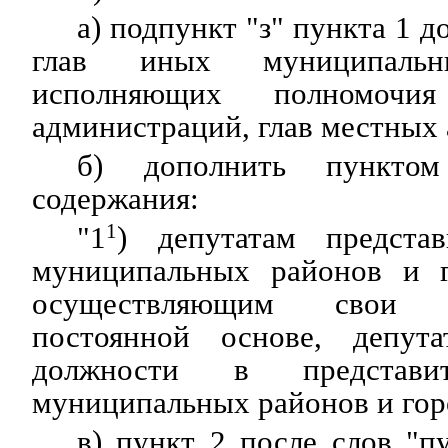
а) подпункт "з" пункта 1 д
глав иных муниципальны
исполняющих полномочи
администраций, глав местных
б) дополнить пункто
содержания:
"1
1
) депутатам представ
муниципальных районов и г
осуществляющим свои 
постоянной основе, депут
должности в представит
муниципальных районов и горо
в) пункт 2 после слов "п