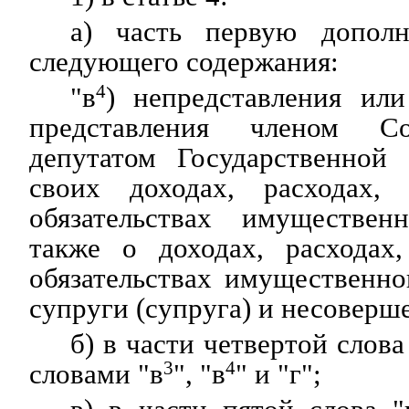
а) часть первую допол
следующего содержания:
"в
4
) непредставления или
представления членом Со
депутатом Государственной
своих доходах, расходах
обязательствах имуществен
также о доходах, расходах
обязательствах имущественно
супруги (супруга) и несоверш
б) в части четвертой слова
словами "в
3
", "в
4
" и "г";