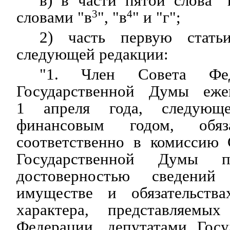
в) в части пятой слова "
словами "в
3
", "в
4
" и "г";
2) часть первую стать
следующей редакции:
"1. Член Совета Фед
Государственной Думы еже
1 апреля года, следующ
финансовым годом, обяз
соответственно в комиссию 
Государственной Думы 
достоверностью сведени
имуществе и обязательства
характера, представляемы
Федерации, депутатами Гос