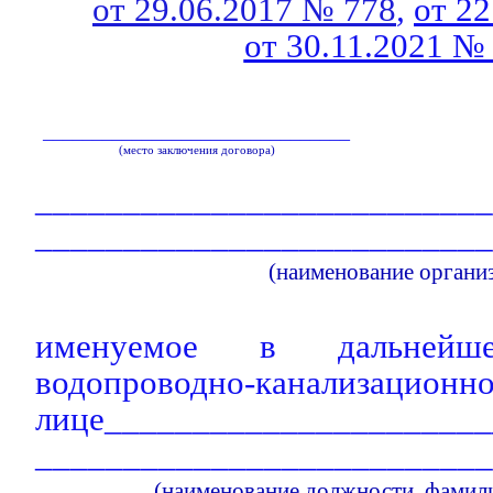
от 29.06.2017 № 778
,
от 2
от 30.11.2021 №
_______________________________
(место заключения договора)
__________________________
__________________________
(наименование органи
именуемое в дальнейше
водопроводно-канализацион
лице______________________
__________________________
(наименование должности, фамили