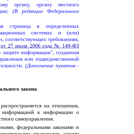
ому органу, органу местного
ции;
(В редакции Федерального
ая страница в определенных
рмационных системах и (или)
, соответствующих требованиям,
а
от 27 июля 2006 года № 149-ФЗ
 защите информации", созданная
правления или подведомственной
ельности.
(Дополнение пунктом -
ального закона
 распространяется на отношения,
ей информацией к информации о
стного самоуправления.
онами, федеральными законами и
ормативными правовыми актами