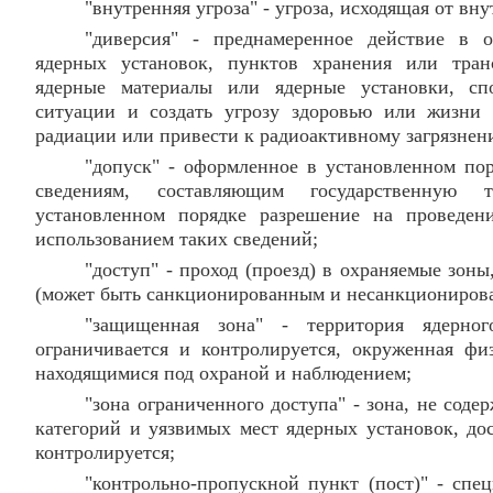
"внутренняя угроза" - угроза, исходящая от вн
"диверсия" - преднамеренное действие в 
ядерных установок, пунктов хранения или тран
ядерные материалы или ядерные установки, сп
ситуации и создать угрозу здоровью или жизни 
радиации или привести к радиоактивному загрязне
"допуск" - оформленное в установленном пор
сведениям, составляющим государственную
установленном порядке разрешение на проведен
использованием таких сведений;
"доступ" - проход (проезд) в охраняемые зон
(может быть санкционированным и несанкциониров
"защищенная зона" - территория ядерно
ограничивается и контролируется, окруженная фи
находящимися под охраной и наблюдением;
"зона ограниченного доступа" - зона, не соде
категорий и уязвимых мест ядерных установок, до
контролируется;
"контрольно-пропускной пункт (пост)" - спе