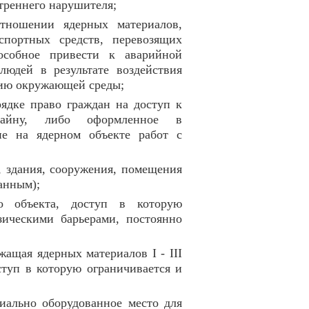
утреннего нарушителя;
отношении ядерных материалов,
спортных средств, перевозящих
особное привести к аварийной
людей в результате воздействия
нию окружающей среды;
ядке право граждан на доступ к
 тайну, либо оформленное в
ие на ядерном объекте работ с
ы, здания, сооружения, помещения
анным);
го объекта, доступ в которую
зическими барьерами, постоянно
ржащая ядерных материалов I - III
ступ в которую ограничивается и
циально оборудованное место для