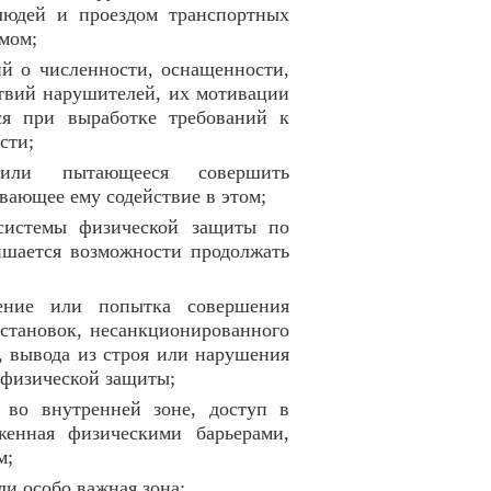
людей и проездом транспортных
мом;
ий о численности, оснащенности,
ствий нарушителей, их мотивации
ся при выработке требований к
сти;
или пытающееся совершить
вающее ему содействие в этом;
 системы физической защиты по
ишается возможности продолжать
шение или попытка совершения
становок, несанкционированного
, вывода из строя или нарушения
 физической защиты;
я во внутренней зоне, доступ в
женная физическими барьерами,
м;
ли особо важная зона;