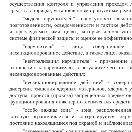
осуществления контроля и управления проходом 
средств в порядке, установленном пропускным режи
"модель нарушителей" - совокупность сведен
подготовленности, осведомленности и тактике дей
и преследуемых ими целях, которые используют
системе физической защиты и оценке ее эффективно
"нарушитель" - лицо, совершившее 
несанкционированное действие, а также лицо, оказы
"нейтрализация нарушителя" - применение
отношению к нарушителю, в результате чего он л
несанкционированные действия;
"несанкционированное действие" - совер
диверсии, хищения ядерных материалов, ядерных у
доступа, проноса (провоза) запрещенных предметов
функционирования инженерно-технических средств
"особо важная зона" - зона, расположенна
которую ограничивается и контролируется, окру
постоянно находящимися под охраной и наблюдение
"охраняемая зона" - защищенная, внутренняя и