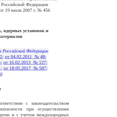
Российской Федерации
от 19 июля 2007 г. № 456
, ядерных установок и
материалов
а Российской Федерации
2
;
от 04.02.2011 № 48
;
3
;
от 16.02.2013 № 127
;
1
;
от 18.05.2017 № 587
;
6
)
я
ответствии с законодательством
зопасности при осуществлении
ергии и с учетом международных