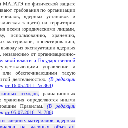
ий МАГАТЭ по физической защите
ивают требования по организации
ериалов, ядерных установок и
зическая защита) на территории
ния всеми юридическими лицами,
ву, использованию, хранению,
ых материалов, проектированию,
 выводу из эксплуатации ядерных
, независимо от организационно-
ельной власти и Государственной
существляющими управление и
и или обеспечивающими такую
этой деятельностью.
(В редакции
ии
от 16.05.2011 № 364
)
ктивных отходов,
радиационных
х хранения определяются иными
тоящим Правилам.
(В редакции
ии
от 05.07.2018 № 786
)
ты ядерных материалов, ядерных
риалов на ядерных объектах,