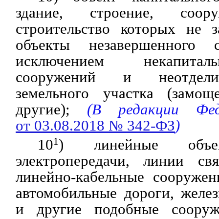
здание, строение, соору
строительство которых не з
объекты незавершенного ст
исключением некапитал
сооружений и неотдел
земельного участка (замощ
другие);
(В редакции Фед
от 03.08.2018 № 342-ФЗ
)
10
1
) линейные объ
электропередачи, линии св
линейно-кабельные сооружен
автомобильные дороги, желе
и другие подобные соору