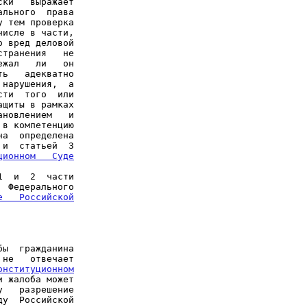
ки   выражает

льного  права

 тем проверка

исле в части,

 вред деловой

транения   не

жал   ли   он

ь   адекватно

нарушения,  а

ти  того  или

щиты в рамках

новлением   и

в компетенцию

а  определена

 и  статьей  3

ионном   Суде

  и  2  части

 Федерального

   Российской

ы  гражданина

не   отвечает

онституционном

 жалоба может

   разрешение

у  Российской
