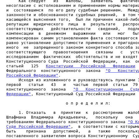
     Как следует   из   жалобы,   заявитель   фактичес
несогласие с истолкованием и применением нормы материа
и  состоявшимся  по его делу судебным решением.  Между
законности и обоснованности судебных решений,  в том ч
касающейся выяснения того,  был ли причинен какой-либо
репутации  юридического  лица  в  результате   распрос
соответствующих   действительности   сведений,   подле
компенсации  в  денежном   выражении   или   мог   быт
компенсирован самим установлением факта состоявшегося 
равно установление допустимости применения и пригоднос
иного  не  запрещенного законом конкретного способа за
соответствующего   правоотношения   связаны   с   уста
исследованием  фактических  обстоятельств и не входят 
Конституционного Суда  Российской  Федерации,  как  он
статьей   125   
Конституции   Российской   Федерации
 
Федерального  конституционного  закона  
"О   Конституц
Российской Федерации"
     Исходя из изложенного и руководствуясь пунктами 1
первой   статьи   43   и   частью  первой  статьи  79 
конституционного  закона   
"О   Конституционном   Суде
Федерации"
, Конституционный Суд Российской Федерации

                        о п р е д е л и л:

     1. Отказать   в  принятии  к  рассмотрению  жалоб
Шлафмана  Владимира  Аркадьевича,   поскольку   она   
требованиям Федерального конституционного закона 
"О К
Суде Российской Федерации"
,  в соответствии с которыми
быть    признана   допустимой,   а   также   поскольку
поставленного заявителем вопроса Конституционному  Суд