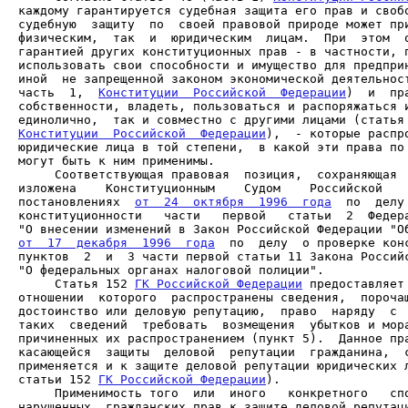
каждому гарантируется судебная защита его прав и свобо
судебную  защиту  по  своей правовой природе может при
физическим,  так  и  юридическим  лицам.  При  этом  о
гарантией других конституционных прав - в частности, п
использовать свои способности и имущество для предприн
иной  не запрещенной законом экономической деятельност
часть  1,  
Конституции  Российской  Федерации
)  и  пр
собственности, владеть, пользоваться и распоряжаться и
Конституции  Российской  Федерации
),  - которые распро
юридические лица в той степени,  в какой эти права по 
     Соответствующая правовая  позиция,  сохраняющая  
изложена    Конституционным    Судом    Российской    
постановлениях  
от  24  октября  1996  года
  по  делу
конституционности   части   первой   статьи  2  Федера
от  17  декабря  1996  года
  по  делу  о проверке конс
пунктов  2  и  3 части первой статьи 11 Закона Российс
     Статья 152 
ГК Российской Федерации
 предоставляет 
отношении  которого  распространены сведения,  порочащ
достоинство или деловую репутацию,  право  наряду  с  
таких  сведений  требовать  возмещения  убытков и мора
причиненных их распространением (пункт 5).  Данное пра
касающейся  защиты  деловой  репутации  гражданина,  с
применяется и к защите деловой репутации юридических л
статьи 152 
ГК Российской Федерации
     Применимость того  или  иного   конкретного   спо
нарушенных  гражданских прав к защите деловой репутаци