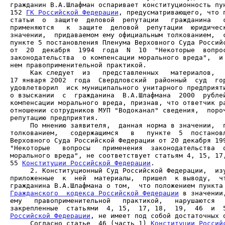
гражданин В.А.Шлафман оспаривает конституционность пун
152 
ГК Российской Федерации
, предусматривающего, что п
статьи  о  защите  деловой  репутации   гражданина   с
применяются   к  защите  деловой  репутации  юридическ
значении,  придаваемом ему официальным толкованием,  с
пункте 5 постановления Пленума Верховного Суда Российс
от  20  декабря  1994  года  N  10  "Некоторые  вопрос
законодательства  о компенсации морального вреда",  и 
     Как следует  из   представленных   материалов,   
17 января 2002  года  Свердловский  районный  суд  гор
удовлетворил  иск муниципального унитарного предприяти
о взыскании  с  гражданина  В.А.Шлафмана  2000  рублей
компенсации морального вреда, признав, что ответчик ра
отношении сотрудников МУП "Водоканал" сведения,  пороч
     По мнению заявителя,  данная норма в значении,  п
толкованием,   содержащимся   в   пункте  5  постановл
Верховного Суда Российской Федерации от 20 декабря 199
"Некоторые   вопросы   применения  законодательства  о
морального вреда", не соответствует статьям 4, 15, 17,
55 
Конституции Российской Федерации
     2. Конституционный Суд Российской Федерации,  изу
приложенные  к  ней  материалы,  пришел  к выводу,  чт
Гражданского  кодекса Российской Федерации
 в значении
ему   правоприменительной   практикой,   нарушаются   
закрепленные  статьями  4, 15,  17, 18,  19,  46  и  
Российской Федерации
     Согласно статье  46 (часть 1) 
Конституции Россий