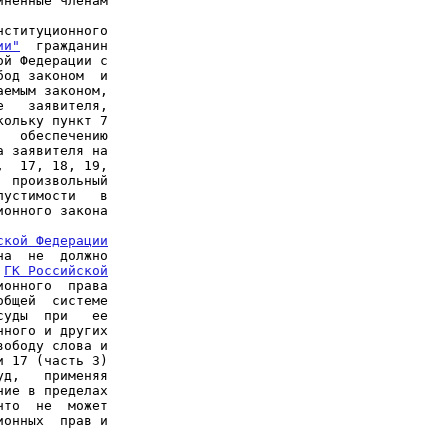
ненные членам

ституционного

ии"
  гражданин

й Федерации с

од законом  и

емым законом,

   заявителя,

ольку пункт 7

   обеспечению

 заявителя на

  17, 18, 19,

  произвольный

устимости   в

ской Федерации
а  не  должно

 
ГК Российской

онного  права

бщей  системе

уды  при   ее

ного и других

ободу слова и

д,   применяя

ие в пределах

то  не  может

онных  прав и
