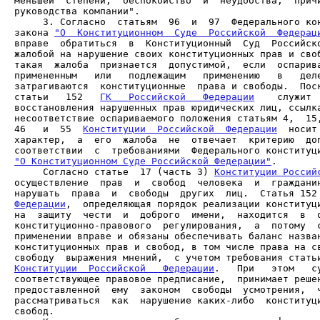
меньшей  степени,  беспокойство  и  неудобства,  причи
     3. Согласно  статьям  96  и  97  Федерального кон
закона 
"О  Конституционном  Суде  Российской  Федерац
вправе  обратиться  в  Конституционный  Суд  Российско
жалобой на нарушение своих конституционных прав и своб
такая  жалоба  признается  допустимой,  если  оспарива
примененным   или   подлежащим   применению   в   деле
затрагиваются  конституционные  права и свободы.  Поск
статьи   152   
ГК   Российской   Федерации
    служит 
восстановления нарушенных прав юридических лиц, ссылка
несоответствие оспариваемого положения статьям 4,  15,
46   и  55  
Конституции  Российской  Федерации
  носит
характер,  а  его  жалоба  не  отвечает  критерию  доп
"О Конституционном Суде Российской Федерации"
     Согласно статье  17 (часть 3) 
Конституции Россий
осуществление  прав  и  свобод  человека  и  гражданин
нарушать  права  и  свободы  других  лиц.  Статья 152
Федерации
,  определяющая порядок реализации конституци
на  защиту  чести  и  доброго  имени,  находится  в  о
конституционно-правового  регулирования,  а  потому  с
применении вправе и обязаны обеспечивать баланс назван
конституционных прав и свобод, в том числе права на св
Конституции  Российской   Федерации
.   При   этом   су
соответствующее правовое предписание,  принимает решен
предоставленной  ему  законом  свободы  усмотрения,  ч
рассматриваться  как  нарушение каких-либо  конституци