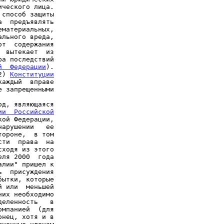
ческого лица.

способ защиты

  предъявлять

материальных,

льного вреда,

т  содержания

 вытекает  из

а последствий

й  Федерации
).

2) 
Конституции

аждый  вправе

 запрещенными

д, являющаяся

ии  Российской

ой Федерации,

арушении   ее

ороне,  в том

ти  права  на

ходя из этого

ля 2000  года

лии" пришел к

  присуждения

ытки, которые

 или  меньшей

их необходимо

еленность   в

мпанией  (для

нец, хотя и в
