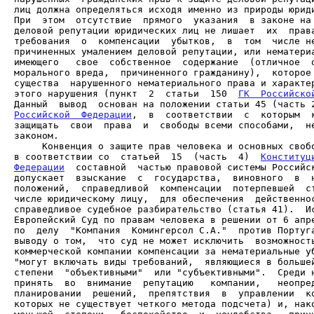
лиц должна определяться исходя именно из природы юриди
При  этом  отсутствие  прямого  указания  в законе на 
деловой репутации юридических лиц не лишает  их  права
требования  о  компенсации  убытков,  в  том  числе не
причиненных умалением деловой репутации, или нематериа
имеющего   свое  собственное  содержание  (отличное  о
морального вреда,  причиненного гражданину),  которое 
существа  нарушенного нематериального права и характер
этого нарушения (пункт  2  статьи  150  
ГК  Российско
Данный  вывод  основан на положении статьи 45 (часть 
Российской  Федерации
,  в  соответствии  с  которым  к
защищать  свои  права  и  свободы всеми способами,  не
     Конвенция о защите прав человека и основных свобо
в соответствии со  статьей  15  (часть  4)  
Конституц
Федерации
  составной  частью правовой системы Российск
допускает  взыскание  с  государства,  виновного  в  н
положений,  справедливой  компенсации  потерпевшей  ст
числе юридическому лицу,  для обеспечения  действеннос
справедливое судебное разбирательство (статья 41).  Ис
Европейский Суд по правам человека в решении от 6 апре
по  делу  "Компания  Комингерсол С.А."  против Португа
выводу о том,  что суд не может исключить  возможность
коммерческой компании компенсации за нематериальные уб
"могут включать виды требований,  являющиеся в большей
степени  "объективными"  или "субъективными".  Среди н
принять  во  внимание  репутацию   компании,   неопред
планировании  решений,  препятствия  в  управлении  ко
которых не существует четкого метода подсчета) и, нако