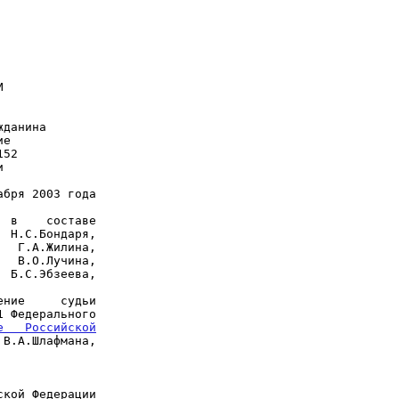




бря 2003 года

 в    составе

 Н.С.Бондаря,

  Г.А.Жилина,

  В.О.Лучина,

 Б.С.Эбзеева,

ние     судьи

 Федерального

   Российской

В.А.Шлафмана,

кой Федерации
