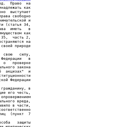
д.  Право  на

надлежать как

но  выступает

рава свободно

имательской и

и (статья 34,

ава  иметь   в

муществом как

страняются на

своей природе

 свою   силу,

Федерации   в

  о   проверке

льного закона

титуционности

кой Федерации

гражданину, в

ие его честь,

опровержением

льного вреда,

вило в части,

оответственно

иц  (пункт  7

соба   защиты

и юридических
