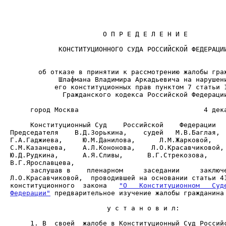
                       О П Р Е Д Е Л Е Н И Е

            КОНСТИТУЦИОННОГО СУДА РОССИЙСКОЙ ФЕДЕРАЦИИ
             Гражданского кодекса Российской Федерации
     город Москва                               4 дека
     Конституционный Суд    Российской    Федерации   
Председателя    В.Д.Зорькина,    судей   М.В.Баглая,  
Г.А.Гаджиева,     Ю.М.Данилова,      Л.М.Жарковой,    
С.М.Казанцева,    А.Л.Кононова,    Л.О.Красавчиковой, 
Ю.Д.Рудкина,      А.Я.Сливы,      В.Г.Стрекозова,     
     заслушав в    пленарном     заседании     заключе
Л.О.Красавчиковой,  проводившей на основании статьи 41
конституционного  закона   
"О   Конституционном   Суде
Федерации"
 предварительное изучение жалобы гражданина 
                        у с т а н о в и л:

     1. В  своей  жалобе в Конституционный Суд Российс