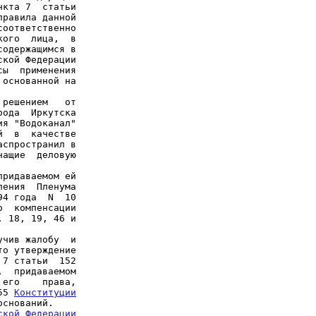
кта 7  статьи

равила данной

оответственно

ого  лица,  в

одержащимся в

кой Федерации

ы  применения

основанной на

решением   от

ода  Иркутска

я "Водоканал"

  в  качестве

спространил в

ащие  деловую

ридаваемом ей

ения  Пленума

4 года  N  10

  компенсации

 18, 19, 46 и

чив жалобу  и

о утверждение

,  придаваемом

его    права,

55 
Конституции

ской Федерации