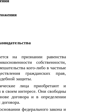
жения
оложения
конодательства
ается на признании равенства
косновенности собственности,
мешательства кого-либо в частные
ществления гражданских прав,
удебной защиты.
ические лица приобретают и
и в своем интересе. Они свободны
снове договора и в определении
 договора.
основании федерального закона и