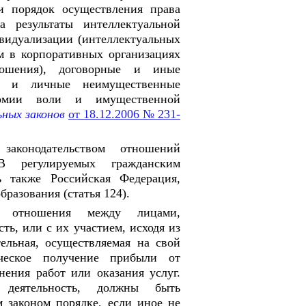
 и порядок осуществления права
 результаты интеллектуальной
видуализации (интеллектуальных
ем в корпоративных организациях
ошения), договорные и иные
ые и личные неимущественные
номии воли и имущественной
ьных законов
от 18.12.2006 № 231-
законодательством отношений
 регулируемых гражданским
ь также Российская Федерация,
разования (статья 124).
ует отношения между лицами,
ь, или с их участием, исходя из
тельная, осуществляемая на свой
ическое получение прибыли от
ения работ или оказания услуг.
 деятельность, должны быть
м законом порядке, если иное не