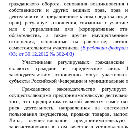
гражданского оборота, основания возникновения
собственности и других вещных прав, прав на
деятельности и приравненные к ним средства инди
прав), регулирует отношения, связанные с участи
или с управлением ими (корпоративные отн
обязательства, а также другие имущественн
отношения, основанные на равенстве, авто
самостоятельности участников.
(В редакции федерал
ФЗ
;
от 30.12.2012 № 302-ФЗ
)
Участниками регулируемых гражданским 
являются граждане и юридические лица. В
законодательством отношениях могут участвоват
субъекты Российской Федерации и муниципальные об
Гражданское законодательство регулир
осуществляющими предпринимательскую деятельност
того, что предпринимательской является самостоя
риск деятельность, направленная на системат
пользования имуществом, продажи товаров, выполн
Лица, осуществляющие предпринимательскую
зарегистрированы в этом качестве в установленно