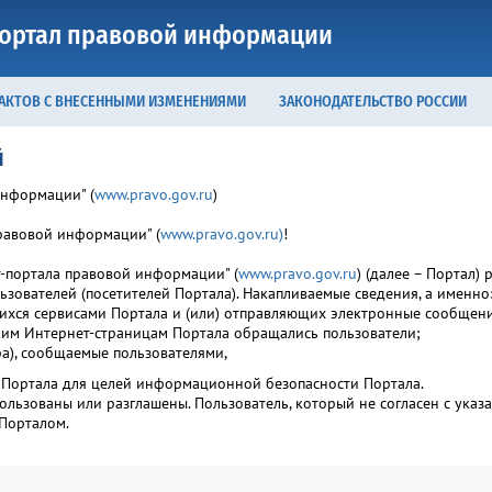
ортал правовой информации
 АКТОВ С ВНЕСЕННЫМИ ИЗМЕНЕНИЯМИ
ЗАКОНОДАТЕЛЬСТВО РОССИИ
й
информации" (
www.pravo.gov.ru
)
равовой информации" (
www.pravo.gov.ru)
!
-портала правовой информации" (
www.pravo.gov.ru
) (далее – Портал
ьзователей (посетителей Портала). Накапливаемые сведения, а именно
ихся сервисами Портала и (или) отправляющих электронные сообщени
ким Интернет-страницам Портала обращались пользователи;
ра), сообщаемые пользователями,
в Портала для целей информационной безопасности Портала.
пользованы или разглашены. Пользователь, который не согласен с ук
 Порталом.