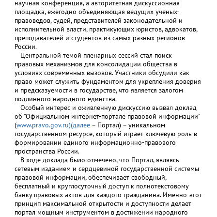
научная конференция, а авторитетная дискуссионная
площадка, ежегодно объединяющая ведущих ученых-
правоведов, судей, представителей законодательной и
исполнительной власти, практикующих юристов, адвокатов,
преподавателей и студентов из самых разных регионов
России.
Центральной темой пленарных сессий стал поиск
правовых механизмов для консолидации общества в
условиях современных вызовов. Участники обсудили как
право может служить фундаментом для укрепления доверия
и предсказуемости в государстве, что является залогом
подлинного народного единства.
Особый интерес и оживленную дискуссию вызвал доклад
об "Официальном интернет-портале правовой информации"
(
www.pravo.gov.ru)(далее
– Портал) – уникальном
государственном ресурсе, который играет ключевую роль в
формировании единого информационно-правового
пространства России.
В ходе доклада было отмечено, что Портал, являясь
сетевым изданием и сердцевиной государственной системы
правовой информации, обеспечивает свободный,
бесплатный и круглосуточный доступ к полнотекстовому
банку правовых актов для каждого гражданина. Именно этот
принцип максимальной открытости и доступности делает
портал мощным инструментом в достижении народного